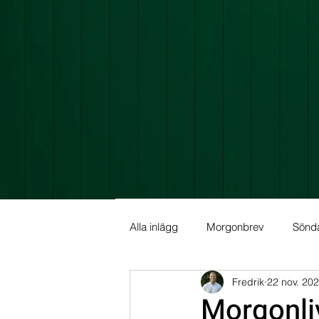
Alla inlägg
Morgonbrev
Sönd
Fredrik
22 nov. 20
Allmän info
Fundamental Ana
Morgonli