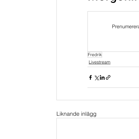
Dippköparportföljen
Momentu
Prenumerera 
Fredrik
Livestream
Liknande inlägg