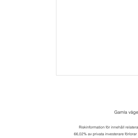
Gamla väge
Morgonlive 2026-08-05
Riskinformation för innehåll relater
66,02% av privata investerare förlorar