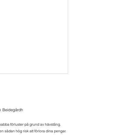
ik Beidegårdh
onlive 2026-07-28
snabba förluster på grund av hävstång.
n sådan hög risk att förlora dina pengar.