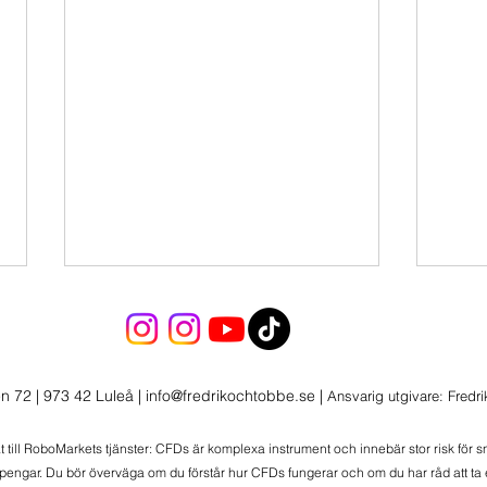
Morgonlive 2026-08-04
Marknadsöversikt:
Rapportvinnare, Big Tech och
n 72 | 973 42 Luleå
|
info@fredrikochtobbe.se
|
Ansvarig utgivare: Fredr
Geopolitiska Risker Starka
rapporter och marknadsrörelser
Morg
at till RoboMarkets tjänster: CFDs är komplexa instrument och innebär stor risk för 
Den senaste handelsperioden
 pengar. Du bör överväga om du förstår hur CFDs fungerar och om du har råd att ta e
har präglats av kraftiga rörelser,