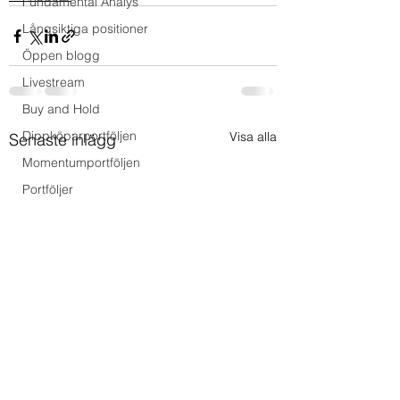
Fundamental Analys
Långsiktiga positioner
Öppen blogg
Livestream
Buy and Hold
Dippköparportföljen
Visa alla
Senaste inlägg
Momentumportföljen
Portföljer