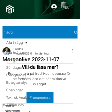
Logga in
Inlägg
Alla inlägg
Fredrik
Alla inlägg
7 nov. 2023
0 min läsning
Morgonlive 2023-11-07
Morgonbrev
Vill du läsa mer?
Söndagssnack
Prenumerera på fredrikochtobbe.se för 
Swingtrades
att fortsätta läsa det här exklusiva 
Bolagsanalys
inlägget.
Spaningar
Teknisk Analys
Prenumerera
Allmän info
Fredrik
Livestream