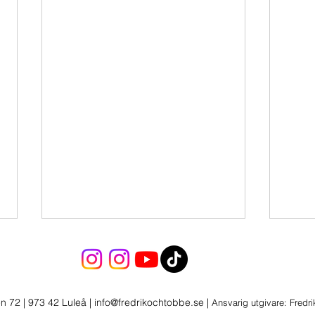
n 72 | 973 42 Luleå
|
info@fredrikochtobbe.se
|
Ansvarig utgivare: Fredr