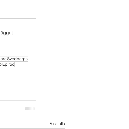
lägget.
care
Svedbergs
p
Epiroc
Visa alla