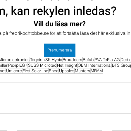
, kan rekylen inledas?
mportföljen
Portföljer
Vill du läsa mer?
på fredrikochtobbe.se för att fortsätta läsa det här exklusiva in
Prenumerera
icroelectronics
Teqnion
SK Hynix
Broadcom
Bufab
PVA TePla AG
Dedi
illar
Pexip
EG7
SUSS Microtec
Net Insight
OEM International
BTS Grou
met
Umicore
First Solar Inc
Enea
Upsales
Munters
MRAM