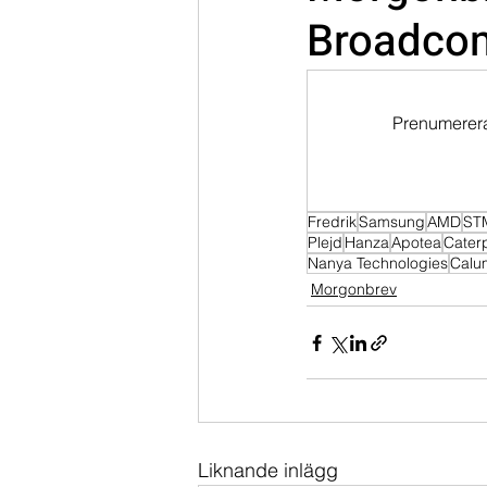
Broadcom
Dippköparportföljen
Momentu
Prenumerera 
Fredrik
Samsung
AMD
STM
Plejd
Hanza
Apotea
Caterp
Nanya Technologies
Calu
Morgonbrev
Liknande inlägg