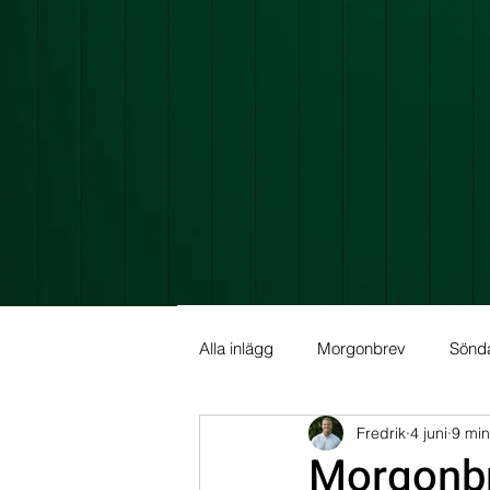
Alla inlägg
Morgonbrev
Sönd
Fredrik
4 juni
9 min
Allmän info
Fundamental Ana
Morgonbr