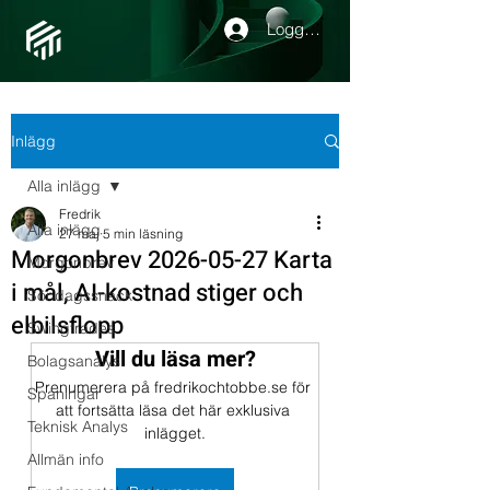
Logga in
Inlägg
Alla inlägg
Fredrik
Alla inlägg
27 maj
5 min läsning
Morgonbrev 2026-05-27 Karta
Morgonbrev
i mål, AI-kostnad stiger och
Söndagssnack
elbilsflopp
Swingtrades
Vill du läsa mer?
Bolagsanalys
Prenumerera på fredrikochtobbe.se för 
Spaningar
att fortsätta läsa det här exklusiva 
Teknisk Analys
inlägget.
Allmän info