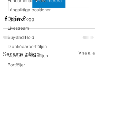
Fundamental Analys
Prenumerera
Långsiktiga positioner
Öppen blogg
Livestream
Buy and Hold
Dippköparportföljen
Visa alla
Senaste inlägg
Momentumportföljen
Portföljer