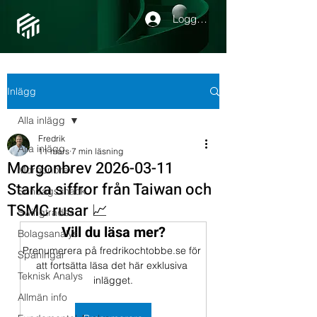
Logga in
Inlägg
Alla inlägg
Fredrik
Alla inlägg
11 mars
7 min läsning
Morgonbrev 2026-03-11
Morgonbrev
Starka siffror från Taiwan och
Söndagssnack
TSMC rusar 📈
Swingtrades
Vill du läsa mer?
Bolagsanalys
Prenumerera på fredrikochtobbe.se för 
Spaningar
att fortsätta läsa det här exklusiva 
Teknisk Analys
inlägget.
Allmän info