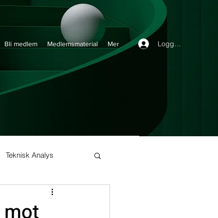
Logga in
Bli medlem
Medlemsmaterial
Mer
Teknisk Analys
Buy and Hold
t mot