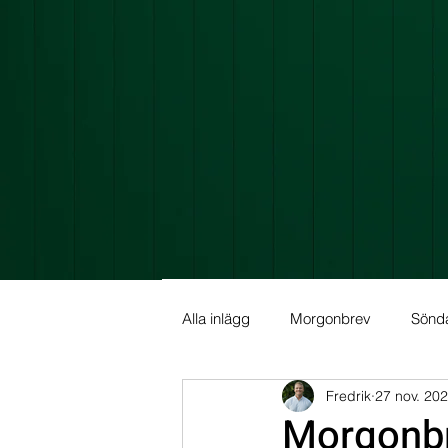
Alla inlägg
Morgonbrev
Sönd
Fredrik
27 nov. 20
Allmän info
Fundamental Ana
Morgonbr