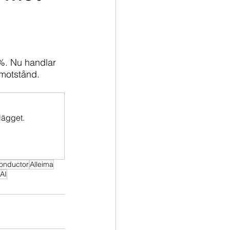
%. Nu handlar 
 motstånd. 
lägget.
onductor
Alleima
 AI