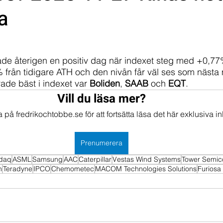
a
mportföljen
Portföljer
de återigen en positiv dag när indexet steg med +0,77
 från tidigare ATH och den nivån får väl ses som nästa
ade bäst i indexet var 
Boliden
, 
SAAB
 och 
EQT
.
Vill du läsa mer?
på fredrikochtobbe.se för att fortsätta läsa det här exklusiva in
Prenumerera
daq
ASML
Samsung
AAC
Caterpillar
Vestas Wind Systems
Tower Semic
n
Teradyne
IPCO
Chemometec
MACOM Technologies Solutions
Furiosa