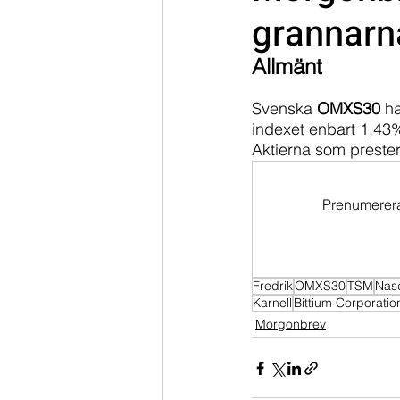
grannarn
Dippköparportföljen
Momentu
Allmänt
Svenska 
OMXS30 
ha
indexet enbart 1,43%
Aktierna som prester
Prenumerera 
Fredrik
OMXS30
TSM
Nas
Karnell
Bittium Corporatio
Morgonbrev