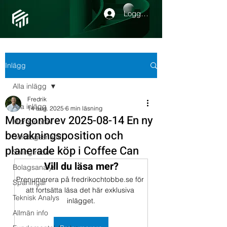
Logga in
Inlägg
Alla inlägg
Fredrik
Alla inlägg
14 aug. 2025
6 min läsning
Morgonbrev 2025-08-14 En ny
Morgonbrev
bevakningsposition och
Söndagssnack
planerade köp i Coffee Can
Swingtrades
Vill du läsa mer?
Bolagsanalys
Prenumerera på fredrikochtobbe.se för 
Spaningar
att fortsätta läsa det här exklusiva 
Teknisk Analys
inlägget.
Allmän info