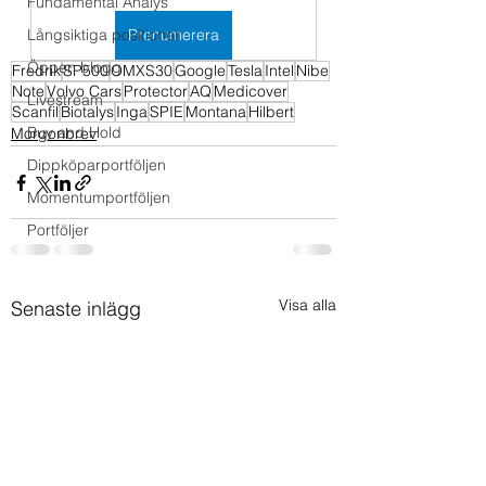
Fundamental Analys
Långsiktiga positioner
Prenumerera
Öppen blogg
Fredrik
SP500
OMXS30
Google
Tesla
Intel
Nibe
Note
Volvo Cars
Protector
AQ
Medicover
Livestream
Scanfil
Biotalys
Inga
SPIE
Montana
Hilbert
Buy and Hold
Morgonbrev
Dippköparportföljen
Momentumportföljen
Portföljer
Visa alla
Senaste inlägg