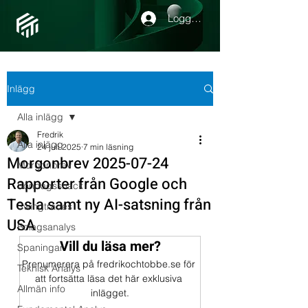
Logga in
Inlägg
Alla inlägg
Fredrik
Alla inlägg
24 juli 2025
7 min läsning
Morgonbrev 2025-07-24
Morgonbrev
Rapporter från Google och
Söndagssnack
Tesla samt ny AI-satsning från
Swingtrades
USA
Bolagsanalys
Vill du läsa mer?
Spaningar
Prenumerera på fredrikochtobbe.se för 
Teknisk Analys
att fortsätta läsa det här exklusiva 
Allmän info
inlägget.