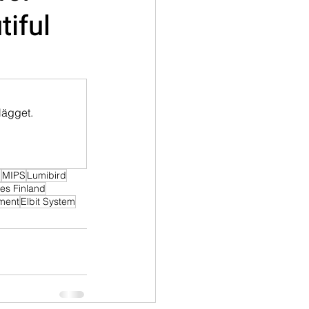
iful
lägget.
n
MIPS
Lumibird
es Finland
oment
Elbit System