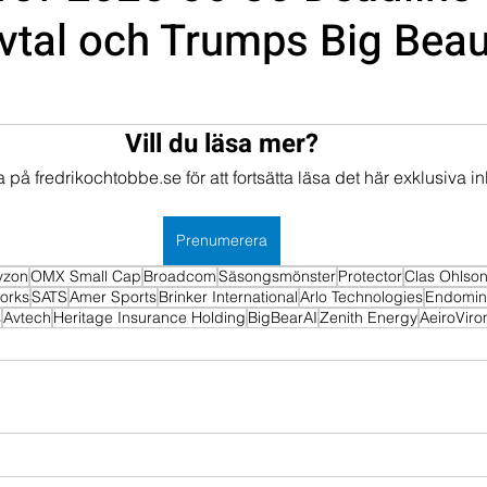
vtal och Trumps Big Beaut
mportföljen
Portföljer
Vill du läsa mer?
på fredrikochtobbe.se för att fortsätta läsa det här exklusiva in
Prenumerera
vzon
OMX Small Cap
Broadcom
Säsongsmönster
Protector
Clas Ohlso
works
SATS
Amer Sports
Brinker International
Arlo Technologies
Endomin
s
Avtech
Heritage Insurance Holding
BigBearAI
Zenith Energy
AeiroVir