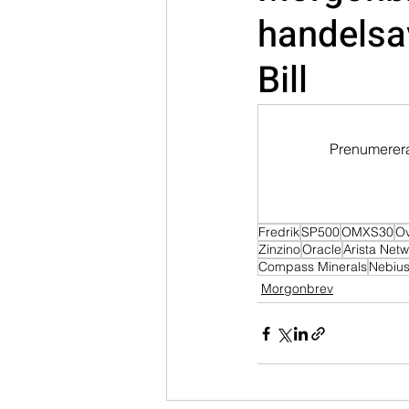
handelsa
Dippköparportföljen
Momentu
Bill
Prenumerera 
Fredrik
SP500
OMXS30
O
Zinzino
Oracle
Arista Net
Compass Minerals
Nebiu
Morgonbrev