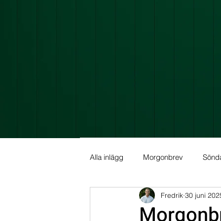
Alla inlägg
Morgonbrev
Sönd
Fredrik
30 juni 202
Allmän info
Fundamental Ana
Morgonbr