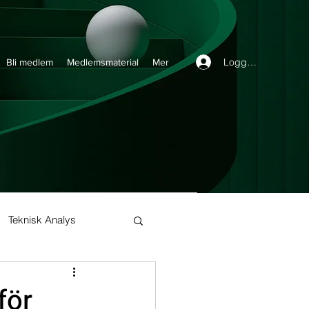
Logga in
Bli medlem
Medlemsmaterial
Mer
Teknisk Analys
Buy and Hold
för