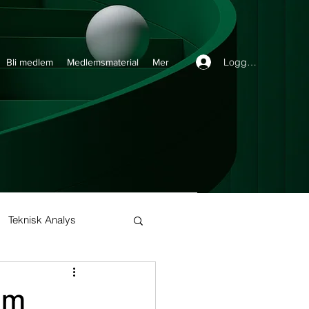
Logga in
Bli medlem
Medlemsmaterial
Mer
Teknisk Analys
Buy and Hold
um