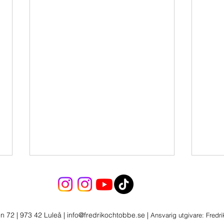
n 72 | 973 42 Luleå
|
info@fredrikochtobbe.se
|
Ansvarig utgivare: Fredr