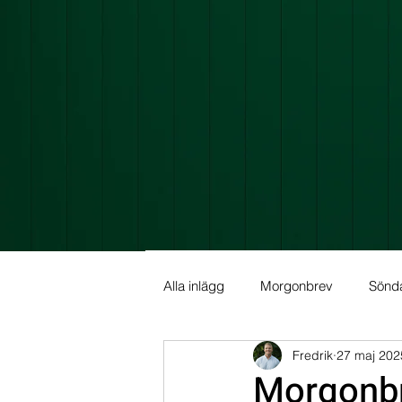
Alla inlägg
Morgonbrev
Sönd
Fredrik
27 maj 202
Allmän info
Fundamental Ana
Morgonb