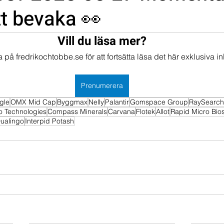
tt bevaka 👀
mportföljen
Portföljer
Vill du läsa mer?
på fredrikochtobbe.se för att fortsätta läsa det här exklusiva in
Prenumerera
gle
OMX Mid Cap
Byggmax
Nelly
Palantir
Gomspace Group
RaySearch
go Technologies
Compass Minerals
Carvana
Flotek
Allot
Rapid Micro Bio
ualingo
Interpid Potash