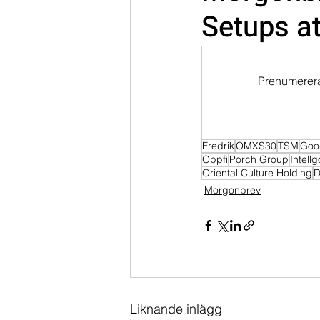
Setups a
Dippköparportföljen
Momentu
Prenumerera 
Fredrik
OMXS30
TSM
Goo
Oppfi
Porch Group
Intell
Oriental Culture Holding
D
Morgonbrev
Liknande inlägg