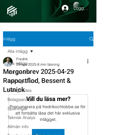
Logga in
Inlägg
Alla inlägg
Fredrik
Alla inlägg
29 apr. 2025
8 min läsning
Morgonbrev 2025-04-29
Morgonbrev
Rapportflod, Bessent &
Söndagssnack
Lutnick
Swingtrades
Vill du läsa mer?
Bolagsanalys
Prenumerera på fredrikochtobbe.se för 
Spaningar
att fortsätta läsa det här exklusiva 
Teknisk Analys
inlägget.
Allmän info