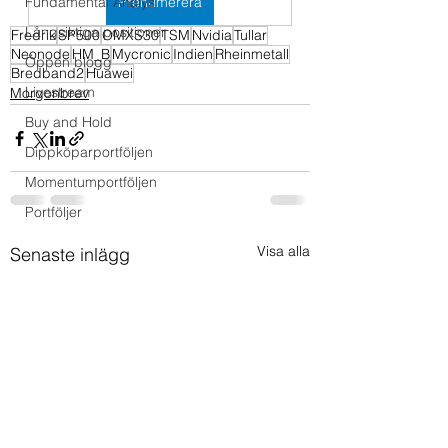
Fundamental Analys
Prenumerera
Långsiktiga positioner
Fredrik
SP500
OMXS30
TSM
Nvidia
Tullar
Neonode
HM_B
Mycronic
Indien
Rheinmetall
Öppen blogg
Bredband2
Huawei
Livestream
Morgonbrev
Buy and Hold
Dippköparportföljen
Momentumportföljen
Portföljer
Visa alla
Senaste inlägg