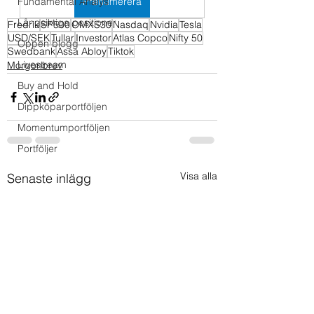
Fundamental Analys
Prenumerera
Långsiktiga positioner
Fredrik
SP500
OMXS30
Nasdaq
Nvidia
Tesla
USD/SEK
Tullar
Investor
Atlas Copco
Nifty 50
Öppen blogg
Swedbank
Assa Abloy
Tiktok
Livestream
Morgonbrev
Buy and Hold
Dippköparportföljen
Momentumportföljen
Portföljer
Visa alla
Senaste inlägg