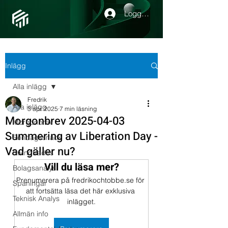
Logga in
Inlägg
Alla inlägg
Fredrik
Alla inlägg
3 apr. 2025
7 min läsning
Morgonbrev 2025-04-03
Morgonbrev
Summering av Liberation Day -
Söndagssnack
Vad gäller nu?
Swingtrades
Vill du läsa mer?
Bolagsanalys
Prenumerera på fredrikochtobbe.se för 
Spaningar
att fortsätta läsa det här exklusiva 
Teknisk Analys
inlägget.
Allmän info