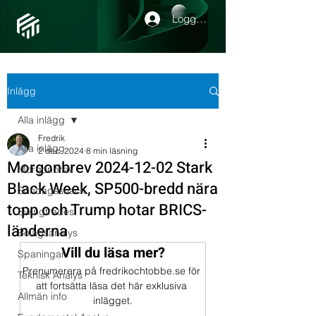
Logga in
Inlägg
Alla inlägg
Fredrik
Alla inlägg
2 dec. 2024
8 min läsning
Morgonbrev 2024-12-02 Stark
Morgonbrev
Black Week, SP500-bredd nära
Söndagssnack
topp och Trump hotar BRICS-
Swingtrades
länderna
Bolagsanalys
Vill du läsa mer?
Spaningar
Prenumerera på fredrikochtobbe.se för 
Teknisk Analys
att fortsätta läsa det här exklusiva 
Allmän info
inlägget.