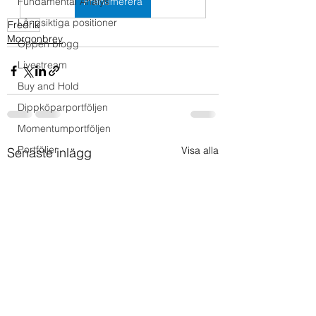
Fundamental Analys
Prenumerera
Långsiktiga positioner
Fredrik
Morgonbrev
Öppen blogg
Livestream
Buy and Hold
Dippköparportföljen
Momentumportföljen
Portföljer
Visa alla
Senaste inlägg