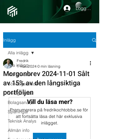
Logga in
Inlägg
Alla inlägg
Fredrik
Alla inlägg
1 nov. 2024
0 min läsning
Morgonbrev 2024-11-01 Sålt
Morgonbrev
av 15% av den långsiktiga
Söndagssnack
portföljen
Swingtrades
Vill du läsa mer?
Bolagsanalys
Prenumerera på fredrikochtobbe.se för 
Spaningar
att fortsätta läsa det här exklusiva 
Teknisk Analys
inlägget.
Allmän info