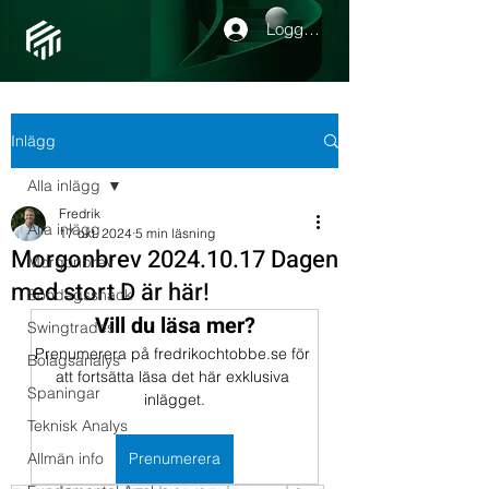
Logga in
Inlägg
Alla inlägg
Fredrik
Alla inlägg
17 okt. 2024
5 min läsning
Morgonbrev 2024.10.17 Dagen
Morgonbrev
med stort D är här!
Söndagssnack
Vill du läsa mer?
Swingtrades
Prenumerera på fredrikochtobbe.se för 
Bolagsanalys
att fortsätta läsa det här exklusiva 
Spaningar
inlägget.
Teknisk Analys
Allmän info
Prenumerera