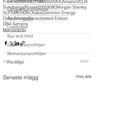
Fundamental Analys
Fredrik
OMXS30
TSM
USD/SEK
Amazon
ICLN
Svedbergs
Russell2000
KBE
Morgan Stanley
Långsiktiga positioner
XLF
XME
NUKL
Kabe
Dominion Energy
Duke Energy
Öppen blogg
Consolidated Edison
DBA Sempra
Livestream
Morgonbrev
Buy and Hold
Dippköparportföljen
Momentumportföljen
Portföljer
Visa alla
Senaste inlägg