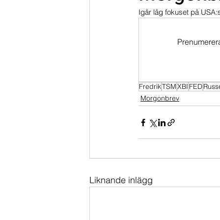
Igår låg fokuset på USA:s
Dippköparportföljen
Momentu
Prenumerera 
Fredrik
TSM
XBI
FED
Russ
Morgonbrev
Liknande inlägg