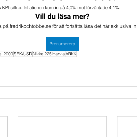
 KPI siffror. Inflationen kom in på 4,0% mot förväntade 4,1%.
mportföljen
Portföljer
Vill du läsa mer?
på fredrikochtobbe.se för att fortsätta läsa det här exklusiva in
Prenumerera
ell2000
SEK/USD
Nikkei225
Harvia
ARKK