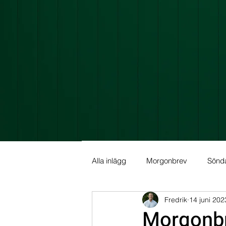
Alla inlägg
Morgonbrev
Sönd
Fredrik
14 juni 202
Allmän info
Fundamental Ana
Morgonbr