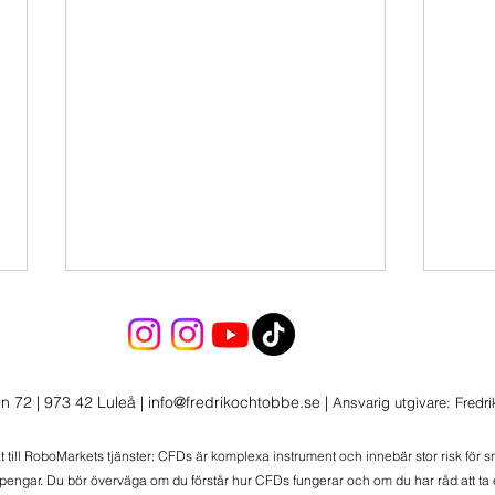
n 72 | 973 42 Luleå
|
info@fredrikochtobbe.se
|
Ansvarig utgivare: Fredr
at till RoboMarkets tjänster: CFDs är komplexa instrument och innebär stor risk för 
 pengar. Du bör överväga om du förstår hur CFDs fungerar och om du har råd att ta e
Morgonbrev 2026-08-06
Morg