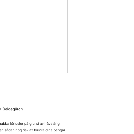
ik Beidegårdh
snabba förluster på grund av hävstång.
n sådan hög risk att förlora dina pengar.
onbrev 2026-08-05 The