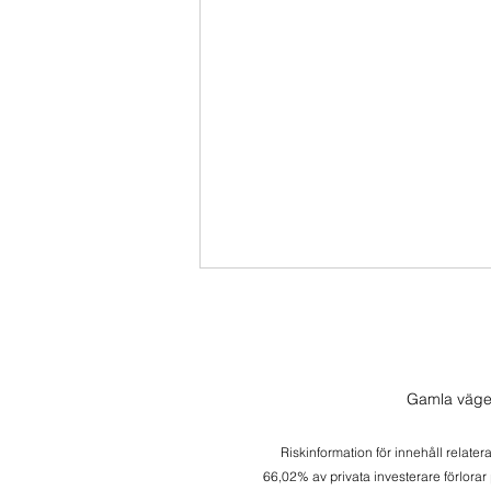
Gamla väge
Riskinformation för innehåll relater
66,02% av privata investerare förlorar
Fredagsspecial Amazon -