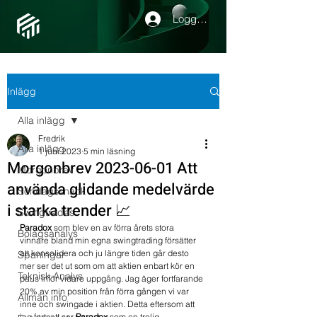
Logga in
Inlägg
Alla inlägg
Fredrik
Alla inlägg
1 juni 2023
5 min läsning
Morgonbrev 2023-06-01 Att
Morgonbrev
använda glidande medelvärde
Söndagssnack
i starka trender 📈
Swingtrades
Paradox 
som blev en av förra årets stora 
Bolagsanalys
vinnare bland min egna swingtrading försätter 
att konsolidera och ju längre tiden går desto 
Spaningar
mer ser det ut som om att aktien enbart kör en 
Teknisk Analys
paus inför vidare uppgång. Jag äger fortfarande 
20% av min position från förra gången vi var 
Allmän info
inne och swingade i aktien. Detta eftersom att 
jag fortsatt ser 
Paradox 
som en trolig 