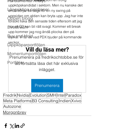
Fundamental Analys
uppköpskandidat i sektorn. Men nu kanske det 
Långsiktiga positioner
ändå börjar bli dags för en ny swing på 
uppsidan om aktien kan bryta upp. Jag har inte 
Öppen blogg
försökt fiska den senaste tiden eftersom att jag 
tror att Q2 kan bli rätt svagt. Kommer ett break 
Livestream
upp kommer jag nog ändå plocka den på 
Buy and Hold
styrka. Vi får se vad PDX bjuder på kommande 
veckor.
Dippköparportföljen
Vill du läsa mer?
Momentumportföljen
Prenumerera på fredrikochtobbe.se för 
Portföljer
att fortsätta läsa det här exklusiva 
inlägget.
Prenumerera
Fredrik
Nvidia
Evolution
SMH
Intel
Paradox
Meta Platforms
B3 Consulting
Indien
Xvivo
Autozone
Morgonbrev