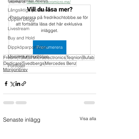
Fundamental Analys
efterhand. 
https://en.macromicro.me/
Vill du läsa mer?
Långsiktiga positioner
Prenumerera på fredrikochtobbe.se för 
Öppen blogg
att fortsätta läsa det här exklusiva 
Livestream
inlägget.
Buy and Hold
Dippköparportföljen
Prenumerera
Momentumportföljen
Fredrik
TSM
STMicroelectronics
Teqnion
Bufab
Dedicare
Svedbergs
Mercedes Benz
Portföljer
Morgonbrev
Visa alla
Senaste inlägg