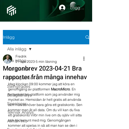
Logga in
Inlägg
Alla inlägg
Fredrik
Alla inlägg
21 apr. 2023
5 min läsning
Morgonbrev 2023-04-21 Bra
Morgonbrev
rapporter från många innehav
Söndagssnack
Idag klockan 09:00 kommer jag att köra en 
Swingtrades
genomgång av plattformen 
MacroMicro
. En 
fantastiskt bra plattform som jag använder mig 
Bolagsanalys
mycket av. Hemsidan är helt gratis att använda 
Spaningar
och man behöver bara göra ett gratiskonto. Sen 
kommer man åt all data. Om du vill kan du fixa 
Teknisk Analys
ett gratiskonto inför min live om du själv vill sitta 
och klicka runt med mig. Genomgången 
Allmän info
kommer att spelas in så att man kan se den i 