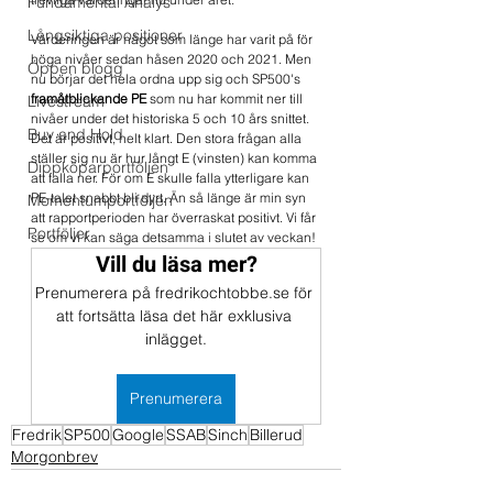
Fundamental Analys
Långsiktiga positioner
Värderingen är något som länge har varit på för 
höga nivåer sedan håsen 2020 och 2021. Men 
Öppen blogg
nu börjar det hela ordna upp sig och SP500's 
framåtblickande PE 
som nu har kommit ner till 
Livestream
nivåer under det historiska 5 och 10 års snittet. 
Buy and Hold
Det är positivt, helt klart. Den stora frågan alla 
ställer sig nu är hur långt E (vinsten) kan komma 
Dippköparportföljen
att falla ner. För om E skulle falla ytterligare kan 
PE-talet snabbt bli dyrt. Än så länge är min syn 
Momentumportföljen
att rapportperioden har överraskat positivt. Vi får 
Portföljer
se om vi kan säga detsamma i slutet av veckan!
Vill du läsa mer?
Prenumerera på fredrikochtobbe.se för 
att fortsätta läsa det här exklusiva 
inlägget.
Prenumerera
Fredrik
SP500
Google
SSAB
Sinch
Billerud
Morgonbrev