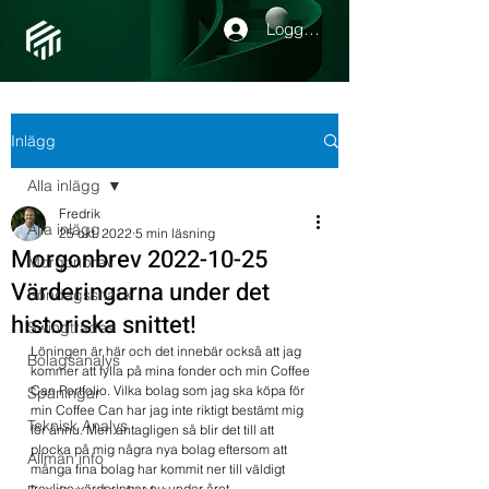
Logga in
Inlägg
Alla inlägg
Fredrik
Alla inlägg
25 okt. 2022
5 min läsning
Morgonbrev 2022-10-25
Morgonbrev
Värderingarna under det
Söndagssnack
historiska snittet!
Swingtrades
Löningen är här och det innebär också att jag 
Bolagsanalys
kommer att fylla på mina fonder och min Coffee 
Can Portfolio. Vilka bolag som jag ska köpa för 
Spaningar
min Coffee Can har jag inte riktigt bestämt mig 
Teknisk Analys
för ännu. Men antagligen så blir det till att 
plocka på mig några nya bolag eftersom att 
Allmän info
många fina bolag har kommit ner till väldigt 
trevliga värderingar nu under året. 