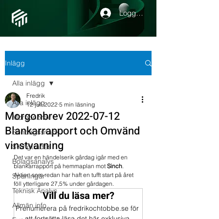
Logga in
Inlägg
Alla inlägg
Fredrik
Alla inlägg
12 juli 2022
5 min läsning
Morgonbrev 2022-07-12
Morgonbrev
Blankarrapport och Omvänd
Söndagssnack
vinstvarning
Swingtrades
Det var en händelserik gårdag igår med en 
Bolagsanalys
blankarrapport på hemmaplan mot 
Sinch
. 
Aktien som redan har haft en tufft start på året 
Spaningar
föll ytterligare 27,5% under gårdagen. 
Teknisk Analys
Vill du läsa mer?
Allmän info
Prenumerera på fredrikochtobbe.se för 
att fortsätta läsa det här exklusiva 