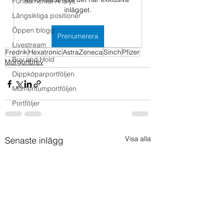
Fundamental Analys
inlägget.
Långsiktiga positioner
Öppen blogg
Prenumerera
Livestream
Fredrik
Hexatronic
AstraZeneca
Sinch
Pfizer
Buy and Hold
Morgonbrev
Dippköparportföljen
Momentumportföljen
Portföljer
Visa alla
Senaste inlägg