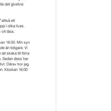
le det givetvis 
"
 alltså ett 
p i olika lives. 
ill läsa. 
kan 16:00. Min syn 
e än tidigare. Vi 
t skaka till förra 
n. Sedan dess har 
t. Därav tror jag 
on. Klockan 16:00 