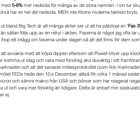
a med
 5-8%
 mer nedsida för många av de stora namnen. I sin tur skul
också har en hel del nedsida. MEN inte förens nivåerna faktiskt bryts. 
t bland Big Tech är att många aktier ser ut att ha påbörjat en "
Fas 3
sällan följs upp av en rekyl i aktien. Faserna är något jag ofta tar up
 ihop ett inlägg om faserna under dagen så att det finns för dem som v
 att avvakta med att köpa dippen eftersom att Powell kliver upp kloc
 komma ut idag och vara med försiktig aka duvaktig i sitt framförand
marknaden och att det senaste mötesprotokollet (som fick marknaden at
n mötet FEDs hade den 15:e December, alltså för cirka 1 månad seda
micron och sämre makro från USA och börser som har reagerat negativ
t och vara mer försiktig än tidigare. Detta är enbart min spekulati
r ej. 