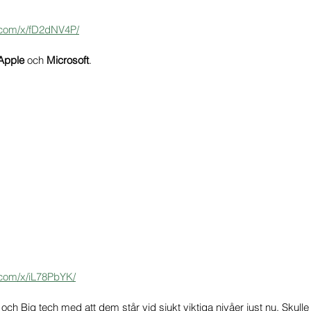
.com/x/fD2dNV4P/
Apple 
och 
Microsoft
. 
.com/x/iL78PbYK/
 Big tech med att dem står vid sjukt viktiga nivåer just nu. Skulle