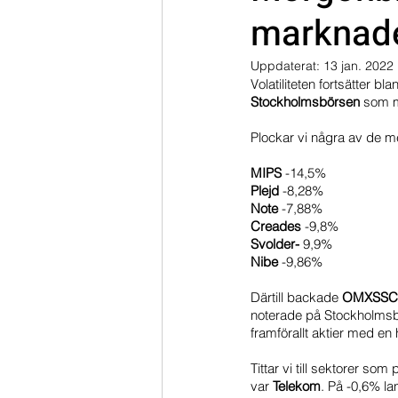
marknad
Dippköparportföljen
Momentu
Uppdaterat:
13 jan. 2022
Volatiliteten fortsätter 
Stockholmsbörsen 
som me
Plockar vi några av de m
MIPS 
-14,5%
Plejd 
-8,28%
Note 
-7,88%
Creades 
-9,8%
Svolder- 
9,9% 
Nibe 
-9,86%
Därtill backade 
OMXSSCP
noterade på Stockholmsbö
framförallt aktier med e
Tittar vi till sektorer so
var 
Telekom
. På -0,6% l