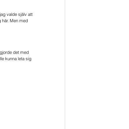
ag valde själv att 
ig här. Men med 
 gjorde det med 
lle kunna leta sig 