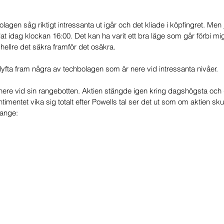
gen såg riktigt intressanta ut igår och det kliade i köpfingret. Men j
alat idag klockan 16:00. Det kan ha varit ett bra läge som går förbi m
hellre det säkra framför det osäkra. 
 lyfta fram några av techbolagen som är nere vid intressanta nivåer. 
nere vid sin rangebotten. Aktien stängde igen kring dagshögsta och
timentet vika sig totalt efter Powells tal ser det ut som om aktien sku
range: 