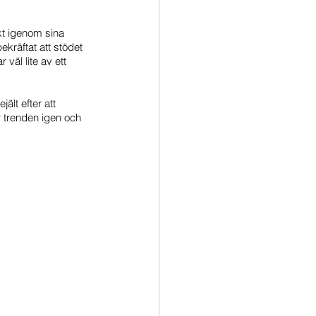
kt igenom sina 
kräftat att stödet 
väl lite av ett 
lt efter att 
 trenden igen och 