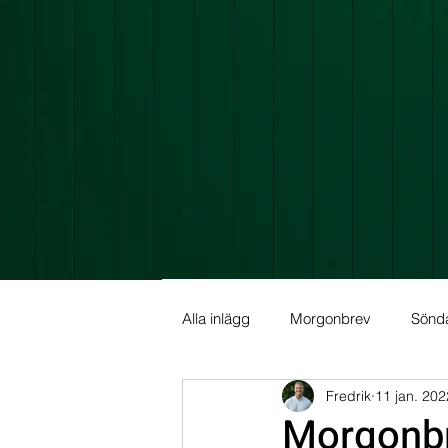
Alla inlägg
Morgonbrev
Sönd
Fredrik
11 jan. 202
Allmän info
Fundamental Ana
Morgonbr