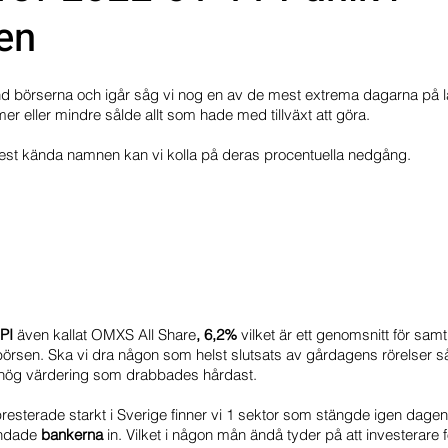
en
mportföljen
Portföljer
bland börserna och igår såg vi nog en av de mest extrema dagarna på 
r eller mindre sålde allt som hade med tillväxt att göra. 
est kända namnen kan vi kolla på deras procentuella nedgång. 
I 
även kallat OMXS All Share
, 6,2%
 vilket är ett genomsnitt för samtl
rsen. Ska vi dra någon som helst slutsats av gårdagens rörelser så
n hög värdering som drabbades hårdast. 
m presterade starkt i Sverige finner vi 1 sektor som stängde igen dage
andade 
bankerna 
in. Vilket i någon mån ändå tyder på att investerare för 