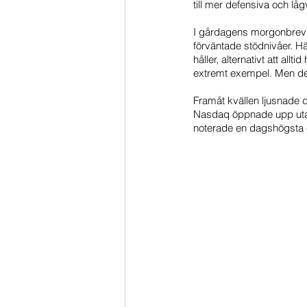
till mer defensiva och lågv
I gårdagens morgonbrev t
förväntade stödnivåer. Hä
håller, alternativt att all
extremt exempel. Men det v
Framåt kvällen ljusnade d
Nasdaq öppnade upp utanf
noterade en dagshögsta 