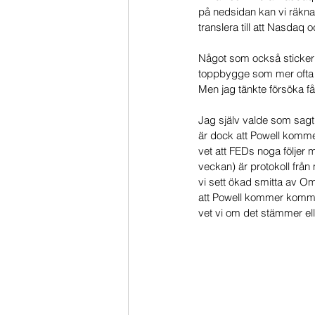
på nedsidan kan vi räkn
translera till att Nasdaq 
Något som också sticker u
toppbygge som mer ofta än 
Men jag tänkte försöka få
Jag själv valde som sagt
är dock att Powell kommer
vet att FEDs noga följer 
veckan) är protokoll frå
vi sett ökad smitta av O
att Powell kommer komma u
vet vi om det stämmer elle