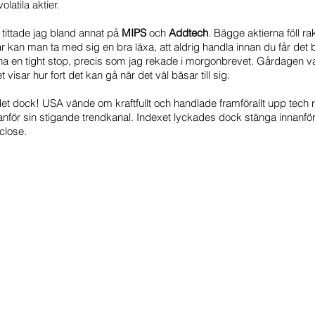
olatila aktier.
ittade jag bland annat på 
MIPS 
och 
Addtech
. Bägge aktierna föll ra
r kan man ta med sig en bra läxa, att aldrig handla innan du får det be
tid ha en tight stop, precis som jag rekade i morgonbrevet. Gårdagen var 
isar hur fort det kan gå när det väl bäsar till sig. 
et dock! USA vände om kraftfullt och handlade framförallt upp tech rejä
ör sin stigande trendkanal. Indexet lyckades dock stänga innanför
close. 