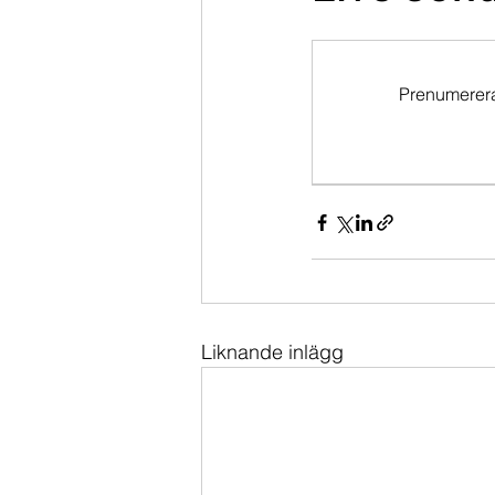
Dippköparportföljen
Momentu
Prenumerera 
Liknande inlägg