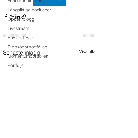
Fundamental Analys
Långsiktiga positioner
Öppen blogg
Livestream
Buy and Hold
Dippköparportföljen
Visa alla
Senaste inlägg
Momentumportföljen
Portföljer