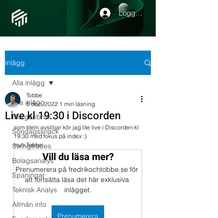
Logga in
Inlägg
Alla inlägg
Tobbe
Alla inlägg
8 dec. 2022
1 min läsning
Live kl 19:30 i Discorden
Morgonbrev
som titeln avslöjar kör jag lite live i Discorden kl 
Söndagssnack
19:30 med fokus på index :)
mvh,Tobbe
Swingtrades
Vill du läsa mer?
Bolagsanalys
Prenumerera på fredrikochtobbe.se för 
Spaningar
att fortsätta läsa det här exklusiva 
Teknisk Analys
inlägget.
Allmän info
Prenumerera