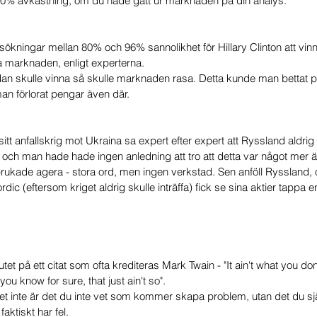
20% avkastning, om du hade gått ur marknaden på din analys.
sökningar mellan 80% och 96% sannolikhet för Hillary Clinton att vi
a marknaden, enligt experterna. 
n skulle vinna så skulle marknaden rasa. Detta kunde man bettat på
n förlorat pengar även där.
tt anfallskrig mot Ukraina sa expert efter expert att Ryssland aldrig s
, och man hade hade ingen anledning att tro att detta var något mer 
kade agera - stora ord, men ingen verkstad. Sen anföll Ryssland, 
ic (eftersom kriget aldrig skulle inträffa) fick se sina aktier tappa en 
 slutet på ett citat som ofta krediteras Mark Twain - "It ain't what you do
 you know for sure, that just ain't so". 
et inte är det du inte vet som kommer skapa problem, utan det du själ
aktiskt har fel. 