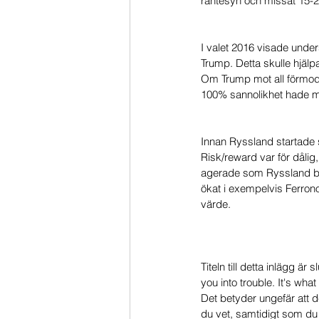
räntesyn och missat 15-
I valet 2016 visade under
Trump. Detta skulle hjälp
Om Trump mot all förmoda
100% sannolikhet hade ma
Innan Ryssland startade si
Risk/reward var för dålig
agerade som Ryssland bru
ökat i exempelvis Ferronord
värde. 
Titeln till detta inlägg är
you into trouble. It's what
Det betyder ungefär att d
du vet, samtidigt som du f