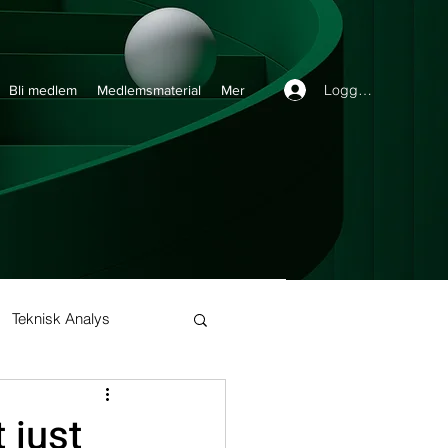
Logga in
Bli medlem
Medlemsmaterial
Mer
Teknisk Analys
Buy and Hold
t just