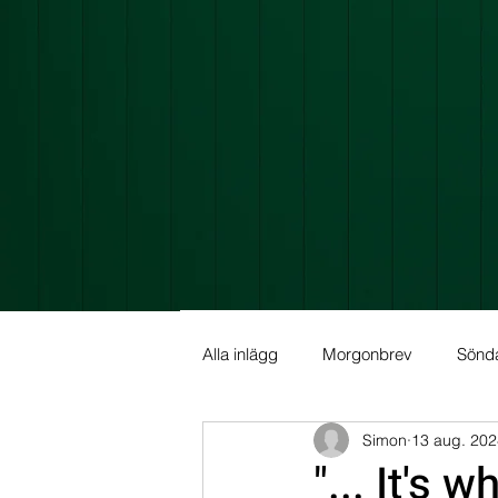
Alla inlägg
Morgonbrev
Sönd
Simon
13 aug. 202
Allmän info
Fundamental Ana
"... It's 