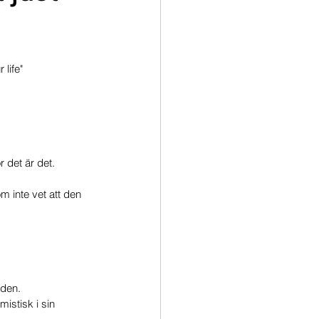
life"
r det är det.
 inte vet att den 
aden.
istisk i sin 