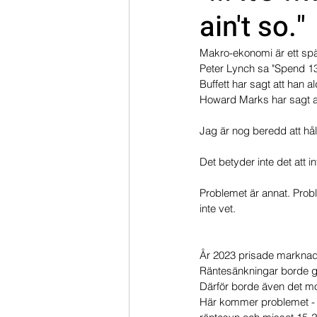
ain't so."
Dippköparportföljen
Momentu
Makro-ekonomi är ett s
Peter Lynch sa "Spend 13
Buffett har sagt att han a
Howard Marks har sagt at
Jag är nog beredd att hål
Det betyder inte det att i
Problemet är annat. Prob
inte vet.
År 2023 prisade marknade
Räntesänkningar borde ge
Därför borde även det m
Här kommer problemet - du 