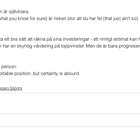
är självklara. 
hat you know for sure) är risken stor att du har fel (that just ain't so).
 ett bra sätt att räkna på sina investeringar - ett rimligt estimat kan h
om har en skyhög värdering på toppvinster. Men de är bara prognoser -
r person: 
rtable position, but certainty is absurd.
pen blogg