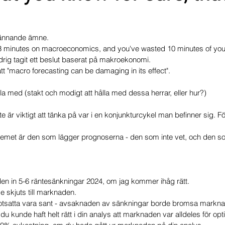
mportföljen
Portföljer
pännande ämne.
 minutes on macroeconomics, and you've wasted 10 minutes of your 
ldrig tagit ett beslut baserat på makroekonomi.
t "macro forecasting can be damaging in its effect".
la med (stakt och modigt att hålla med dessa herrar, eller hur?)
nte är viktigt att tänka på var i en konjunkturcykel man befinner sig. Fö
lemet är den som lägger prognoserna - den som inte vet, och den som
n in 5-6 räntesänkningar 2024, om jag kommer ihåg rätt. 
 skjuts till marknaden.
otsatta vara sant - avsaknaden av sänkningar borde bromsa markn
kunde haft helt rätt i din analys att marknaden var alldeles för optim