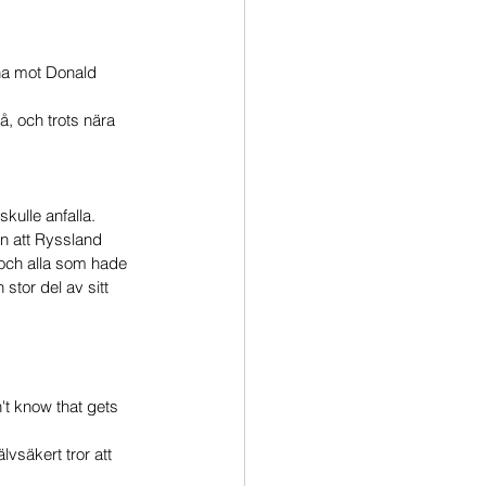
nna mot Donald 
, och trots nära 
kulle anfalla. 
än att Ryssland 
och alla som hade 
stor del av sitt 
n't know that gets 
vsäkert tror att 