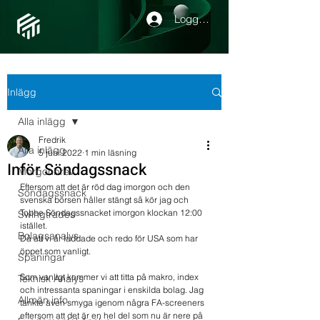
Logga in
Inlägg
Alla inlägg
Fredrik
Alla inlägg
5 juni 2022
1 min läsning
Inför Söndagssnack
Morgonbrev
Eftersom att det är röd dag imorgon och den 
Söndagssnack
svenska börsen håller stängt så kör jag och 
Tobbe Söndagssnacket imorgon klockan 12:00 
Swingtrades
istället. 
Bolagsanalys
Då att vi är laddade och redo för USA som har 
öppet som vanligt.
Spaningar
Som vanligt kommer vi att titta på makro, index 
Teknisk Analys
och intressanta spaningar i enskilda bolag. Jag 
Allmän info
tänkte även smyga igenom några FA-screeners 
eftersom att det är en hel del som nu är nere på 