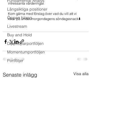
Fundamental Analys
intressanta värderingar.
Långsiktiga positioner
Kom gärna med förslag över vad du vill att vi 
Öppen blogg
kikar på under morgondagens söndagssnack⬇️
Livestream
Buy and Hold
Dippköparportföljen
Momentumportföljen
Portföljer
Visa alla
Senaste inlägg