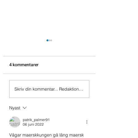
4 kommentarer
Morgonlive 2026-
Morgonbrev 2026-08-
Skriv din kommentar... Redaktionen ansvarar inte för innehållet
06 Wolters, äldre noder
och Meli
Nyast
patrik_palmer91
06 juni 2022
Vågar maerskkungen gå lång maersk 