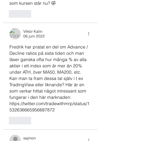
som kursen står nu? 🤣
Gilla
Viktor Kalin
06 juni 2022
Fredrik har pratat en del om Advance / 
Decline ratios på sista tiden och man 
läser ganska ofta hur många % av alla 
aktier i ett index som är mer än 20% 
under ATH, över MA50, MA200, etc. 
Kan man ta fram dessa tal själv i t ex 
TradingView eller liknande? Här är en 
som verkar hittat något intressant som 
fungerar i den här marknaden: 
https://twitter.com/tradewithmrp/status/1
532636665956687872
Gilla
sajmon