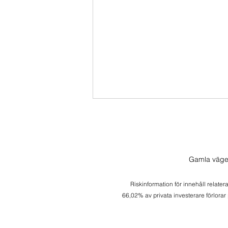
Gamla väge
Riskinformation för innehåll relater
66,02% av privata investerare förlorar
Fredagsspecial Amazon -
Kandidat till Buy and Hold?