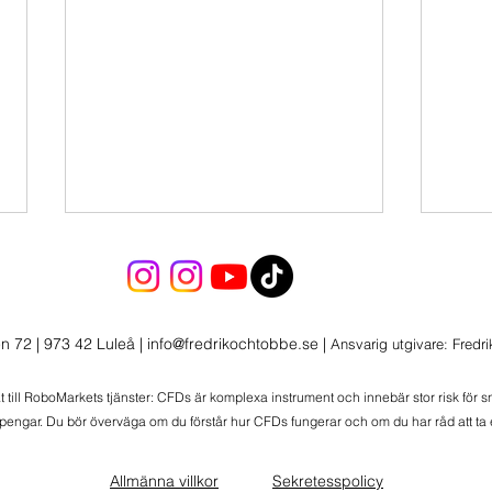
n 72 | 973 42 Luleå
|
info@fredrikochtobbe.se
|
Ansvarig utgivare: Fredr
Morgonlive 2026-08-06
at till RoboMarkets tjänster: CFDs är komplexa instrument och innebär stor risk för 
 pengar. Du bör överväga om du förstår hur CFDs fungerar och om du har råd att ta e
Morg
Wolt
Allmänna villkor
Sekretesspolicy