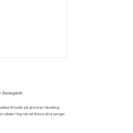
ik Beidegårdh
snabba förluster på grund av hävstång.
n sådan hög risk att förlora dina pengar.
onbrev 2026-08-06
ers, äldre noder och Meli