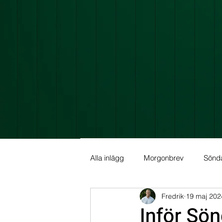
Alla inlägg
Morgonbrev
Sönd
Fredrik
19 maj 202
Allmän info
Fundamental Ana
Inför Sö