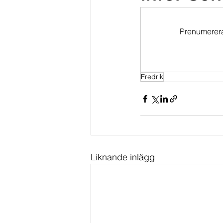
Dippköparportföljen
Momentu
Prenumerera 
Fredrik
Liknande inlägg