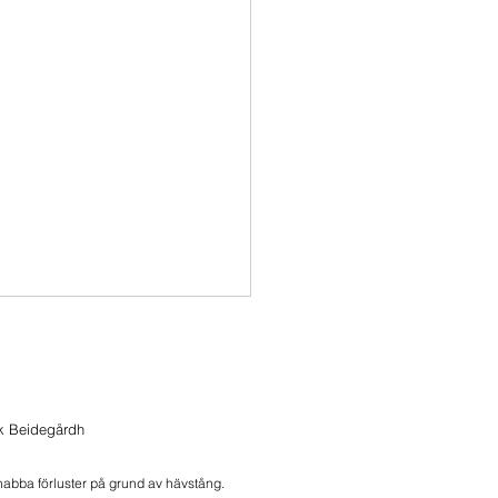
r Söndagssnack
ntera dina önskemål inför
ans Söndagssnack. Jag
ik Beidegårdh
s ni alla har en trevlig helg!
snabba förluster på grund av hävstång.