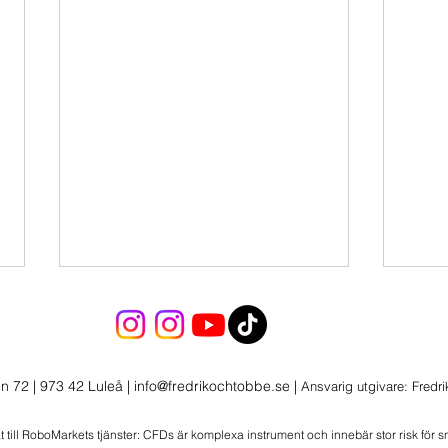
Inför Söndagssnacket
Infö
Kommentera dina önskemål till
Komme
veckans Söndagssnack! Ha en
veck
n 72 | 973 42 Luleå
|
info@fredrikochtobbe.se
|
Ansvarig utgivare: Fredr
fin helg allihopa 🍻😄
hoppa
at till RoboMarkets tjänster: CFDs är komplexa instrument och innebär stor risk för 