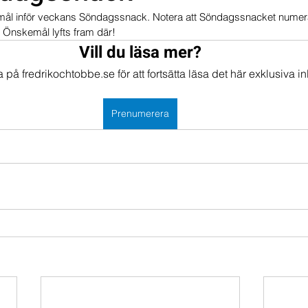
l inför veckans Söndagssnack. Notera att Söndagssnacket numera 
mportföljen
Portföljer
Önskemål lyfts fram där!
Vill du läsa mer?
på fredrikochtobbe.se för att fortsätta läsa det här exklusiva in
Prenumerera