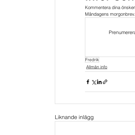
Kommentera dina önskemå
Dippköparportföljen
Momentu
Måndagens morgonbrev. 
Prenumerera 
Fredrik
Allmän info
Liknande inlägg