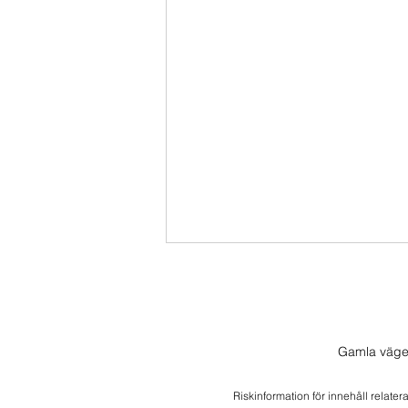
Inför Söndagssnack!
Kommentera dina önskemål till
veckans Söndagssnack. Jag
Gamla väge
hoppas ni alla har haft en trevlig
helg och att ni är laddade på en
Riskinformation för innehåll relater
ny börsvecka 😁