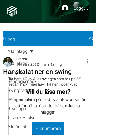
Logga in
Inlägg
Alla inlägg
Fredrik
Alla inlägg
15 mars 2022
1 min läsning
Har skalat ner en swing
Morgonbrev
Tar hem 1/3 av Atlas swingen som är upp 5% 
Söndagssnack
sedan entry (med häv). Resten ligger kvar.
Vill du läsa mer?
Swingtrades
Bolagsanalys
Prenumerera på fredrikochtobbe.se för 
att fortsätta läsa det här exklusiva 
Spaningar
inlägget.
Teknisk Analys
Allmän info
Prenumerera