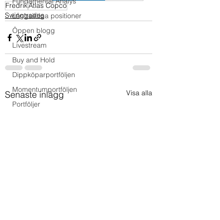
Fundamental Analys
Fredrik
Atlas Copco
Swingtrades
Långsiktiga positioner
Öppen blogg
Livestream
Buy and Hold
Dippköparportföljen
Momentumportföljen
Visa alla
Senaste inlägg
Portföljer