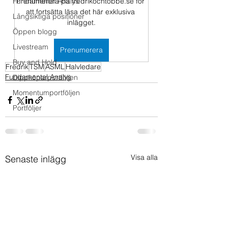
Fundamental Analys
Prenumerera på fredrikochtobbe.se för 
att fortsätta läsa det här exklusiva 
Långsiktiga positioner
inlägget.
Öppen blogg
Livestream
Prenumerera
Buy and Hold
Fredrik
TSM
ASML
Halvledare
Fundamental Analys
Dippköparportföljen
Momentumportföljen
Portföljer
Visa alla
Senaste inlägg