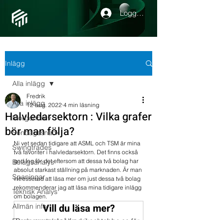
Logga in
Inlägg
Alla inlägg
Fredrik
Alla inlägg
12 aug. 2022
4 min läsning
Halvledarsektorn : Vilka grafer
Morgonbrev
bör man följa?
Söndagssnack
Ni vet sedan tidigare att ASML och TSM är mina 
Swingtrades
två favoriter i halvledarsektorn. Det finns också 
god fog för det eftersom att dessa två bolag har 
Bolagsanalys
absolut starkast ställning på marknaden. Är man 
Spaningar
intresserad att läsa mer om just dessa två bolag 
rekommenderar jag att läsa mina tidigare inlägg 
Teknisk Analys
om bolagen.
Vill du läsa mer?
Allmän info