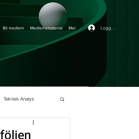
Logga in
Bli medlem
Medlemsmaterial
Mer
Teknisk Analys
Buy and Hold
följen