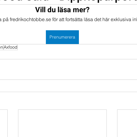
Vill du läsa mer?
mportföljen
Portföljer
på fredrikochtobbe.se för att fortsätta läsa det här exklusiva in
Prenumerera
en
Axfood