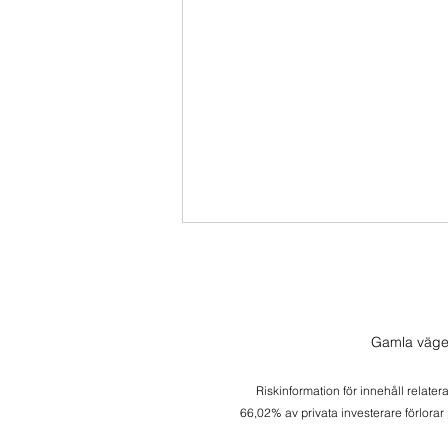
Gamla väge
Säljer av 2 positioner
Riskinformation för innehåll relater
66,02% av privata investerare förlorar