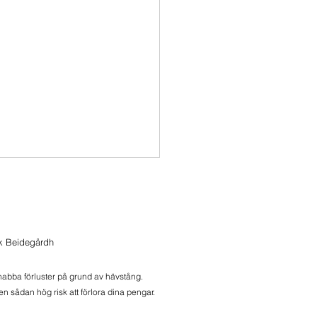
sätter Dippköpen
itionerna i XACT BULL
% vardera här
ik Beidegårdh
 öppningen. Som alltid,
 är ingen rek. Speciellt inte
snabba förluster på grund av hävstång.
t...
n sådan hög risk att förlora dina pengar.