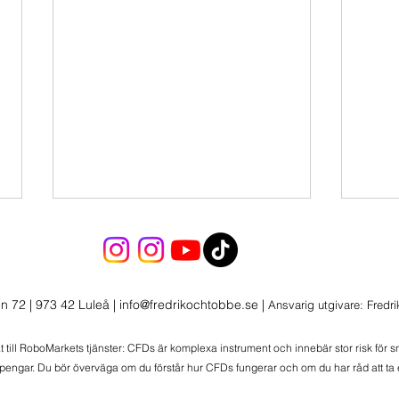
Fort
Ökar pos
och SPYL med 15
n 72 | 973 42 Luleå
|
info@fredrikochtobbe.se
|
Ansvarig utgivare: Fredr
kring
detta
at till RoboMarkets tjänster: CFDs är komplexa instrument och innebär stor risk för 
när de
 pengar. Du bör överväga om du förstår hur CFDs fungerar och om du har råd att ta e
Skalar ner 2 positioner -