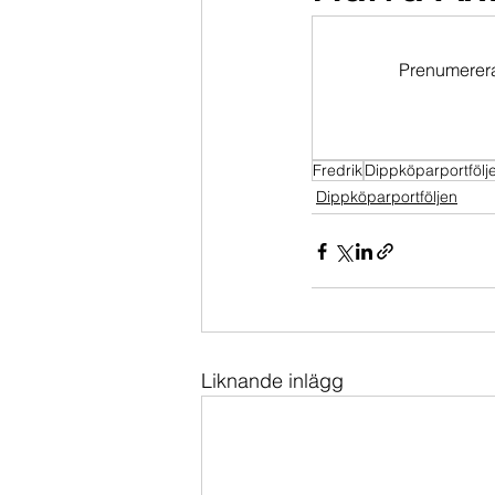
Dippköparportföljen
Momentu
Prenumerera 
Fredrik
Dippköparportfölj
Dippköparportföljen
Liknande inlägg