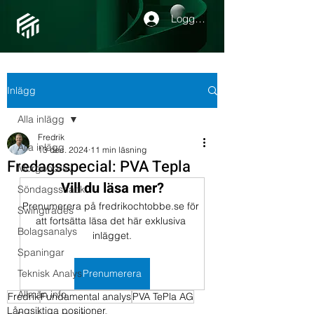
Logga in
Inlägg
Alla inlägg
Fredrik
Alla inlägg
13 dec. 2024
11 min läsning
Fredagsspecial: PVA Tepla
Morgonbrev
Vill du läsa mer?
Söndagssnack
Prenumerera på fredrikochtobbe.se för 
Swingtrades
att fortsätta läsa det här exklusiva 
Bolagsanalys
inlägget.
Spaningar
Teknisk Analys
Prenumerera
Allmän info
Fredrik
Fundamental analys
PVA TePla AG
Långsiktiga positioner