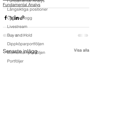
Fundamental Analys
Fundamental Analys
Långsiktiga positioner
Öppen blogg
Livestream
Buy and Hold
Dippköparportföljen
Visa alla
Senaste inlägg
Momentumportföljen
Portföljer