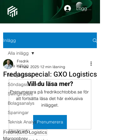
Logga in
Inlägg
Alla inlägg
Fredrik
Alla inlägg
14 nov. 2025
12 min läsning
Fredagsspecial: GXO Logistics
Morgonbrev
Vill du läsa mer?
Söndagssnack
Prenumerera på fredrikochtobbe.se för 
Swingtrades
att fortsätta läsa det här exklusiva 
Bolagsanalys
inlägget.
Spaningar
Teknisk Analys
Prenumerera
Allmän info
Fredrik
GXO Logistics
Morgonbrev