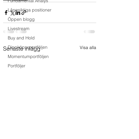
Fundamental Analys
Långsiktiga positioner
Öppen blogg
Livestream
Buy and Hold
Dippköparportföljen
Visa alla
Senaste inlägg
Momentumportföljen
Portföljer