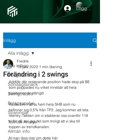
Logga in
Inlägg
Alla inlägg
Fredrik
Alla inlägg
13 jan. 2022
1 min läsning
Förändring i 2 swings
Morgonbrev
Addlife där resterande position hade stop på BE 
Söndagssnack
som poppades nu vilket innebär att hela 
positionen är stängd.
Swingtrades
Bolagsanalys
Valde även att ta hem hela SHB som nu 
befinner sig 0,5% från TP2. Jag kommer att leta 
Spaningar
reentry i aktien om vi etablerar oss ovanför 118 
kr för då ser jag det som troligt att vi ska till 
Teknisk Analys
toppen av trendkanalen. 
Allmän info
Ni kan läsa mer om detta här: 