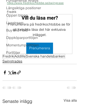
Fundamental Analys
https://www.fredrikochtobbe.se/swingcase
Långsiktiga positioner
Fredrik 
Öppen blogg
Vill du läsa mer?
Livestream
Prenumerera på fredrikochtobbe.se för 
att fortsätta läsa det här exklusiva 
Buy and Hold
inlägget.
Dippköparportföljen
Momentumportföljen
Prenumerera
Portföljer
Fredrik
Addlife
Svenska handelsbanken
Swingtrades
Visa alla
Senaste inlägg