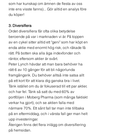
som har kunskap om ämnen de flesta av oss 
inte ens visste fanns)... Gör alltid en analys före 
du köper!
3. Diversifiera
Ordet diversifiera får ofta olika betydelse 
beroende på var i marknaden vi är. På toppen 
av en cykel sitter alltid ett "geni" som har köpt en 
enda aktie med enormt hög risk, och råkade få 
rätt. På botten ska alla äga indexfonder och 
räntor, eftersom aktier är svårt.
Peter Lynch hävdar att man bara behöver ha 
rätt 6 av 10 gånger för att bli någorlunda 
framgångsrik. Du behöver alltså inte satsa allt 
på ett kort för att klara dig ganska bra i livet. 
Tänk istället om du är fokuserad till ett par aktier, 
och har fel. Tänk så satt du med 60% av 
portföljen i Moberg Pharma (som många faktiskt 
verkar ha gjort), och se aktien falla med 
närmare 70%. Ett sånt fall tar man inte tillbaka 
på en eftermiddag, och i värsta fall ger man helt 
upp investeringar.
Återigen finns det flera inlägg om diversifiering 
på hemsidan.