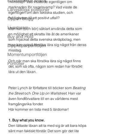
Fundamental Analys
mikrocap? Vad visste de egentligen om 
marknaden för nagelsvamp? Vad visste de 
Långsiktiga positioner
egentligen om den faktiska studien, och 
möjligheten till ett positivt utfall?
Öppen blogg
Livestream
Man kan (och bör) såklart använda detta som 
en möjlighet att skratta lite åt de amerikaner 
Buy and Hold
som hijackat detta svenska skräpbolag, men 
man kan också försöka lära sig något från deras 
Dippköparportföljen
misstag. 
Momentumportföljen
Och när man ska försöka lära sig något finns 
Portföljer
det, som så ofta, någon som redan har försökt 
lära ut den läxan.
Peter Lynch är författare till böcker som 
Beating 
the Street
 och 
One Up on Wallstreet
. Han var 
även fondförvaltare till en av världens mest 
framgångsrika fonder.
Här kommer en lista med 5 lärdomar!
1. Buy what you know.
Den lättaste läxan att ta med sig är att bara köpa 
sånt man faktiskt förstår. Det som gör det lite 