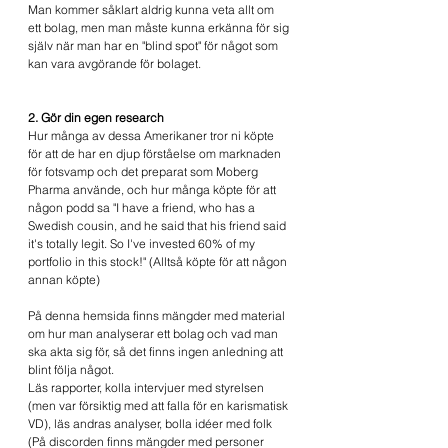
Man kommer såklart aldrig kunna veta allt om 
ett bolag, men man måste kunna erkänna för sig 
själv när man har en "blind spot" för något som 
kan vara avgörande för bolaget.
2. Gör din egen research
Hur många av dessa Amerikaner tror ni köpte 
för att de har en djup förståelse om marknaden 
för fotsvamp och det preparat som Moberg 
Pharma använde, och hur många köpte för att 
någon podd sa "I have a friend, who has a 
Swedish cousin, and he said that his friend said 
it's totally legit. So I've invested 60% of my 
portfolio in this stock!" (Alltså köpte för att någon 
annan köpte)
På denna hemsida finns mängder med material 
om hur man analyserar ett bolag och vad man 
ska akta sig för, så det finns ingen anledning att 
blint följa något.
Läs rapporter, kolla intervjuer med styrelsen 
(men var försiktig med att falla för en karismatisk 
VD), läs andras analyser, bolla idéer med folk 
(På discorden finns mängder med personer 