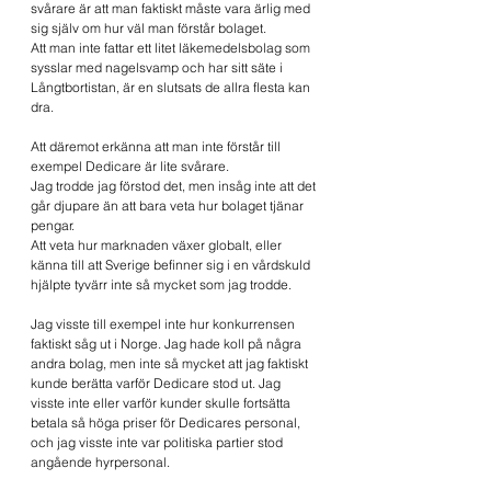
svårare är att man faktiskt måste vara ärlig med 
sig själv om hur väl man förstår bolaget.
Att man inte fattar ett litet läkemedelsbolag som 
sysslar med nagelsvamp och har sitt säte i 
Långtbortistan, är en slutsats de allra flesta kan 
dra.
Att däremot erkänna att man inte förstår till 
exempel Dedicare är lite svårare. 
Jag trodde jag förstod det, men insåg inte att det 
går djupare än att bara veta hur bolaget tjänar 
pengar.
Att veta hur marknaden växer globalt, eller 
känna till att Sverige befinner sig i en vårdskuld 
hjälpte tyvärr inte så mycket som jag trodde.
Jag visste till exempel inte
hur konkurrensen 
faktiskt såg ut i Norge. Jag hade koll på några 
andra bolag, men inte så mycket att jag faktiskt 
kunde berätta varför Dedicare stod ut. Jag 
visste inte eller varför kunder skulle fortsätta 
betala så höga priser för Dedicares personal, 
och jag visste inte
var politiska partier stod 
angående hyrpersonal.