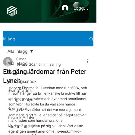
Logga in
Inlägg
Alla inlägg
Simon
Alla inlägg
15 sep. 2024
5 min läsning
Ett gäng lärdomar från Peter
Morgonbrev
Lynch
Söndagssnack
Moberg Pharma föll i veckan med runt 60%, och 
Swingtrades
ni som hänger på twitter kanske la märke till hur 
feedet absolut svämmade över med amerikaner 
Bolagsanalys
som febrilt försökte förstå vad som hände.
Spaningar
Många skrev såklart att det var management 
som hade gjort fel, eller att det på något sätt var 
Teknisk Analys
marknaden som handlat orationellt.
Väldigt få tog själva på sig skulden: Vad visste 
Allmän info
egentligen amerikaner om ett svenskt mikro-