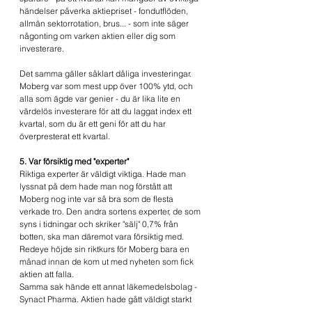
händelser påverka aktiepriset - fondutflöden, 
allmän sektorrotation, brus... - som inte säger 
någonting om varken aktien eller dig som 
investerare.
Det samma gäller såklart dåliga investeringar. 
Moberg var som mest upp över 100% ytd, och 
alla som ägde var genier - du är lika lite en 
värdelös investerare för att du laggat index ett 
kvartal, som du är ett geni för att du har 
överpresterat ett kvartal.
5. Var försiktig med "experter"
Riktiga experter är väldigt viktiga. Hade man 
lyssnat på dem hade man nog förstått att 
Moberg nog inte var så bra som de flesta 
verkade tro. Den andra sortens experter, de som 
syns i tidningar och skriker "sälj" 0,7% från 
botten, ska man däremot vara försiktig med.
Redeye höjde sin riktkurs för Moberg bara en 
månad innan de kom ut med nyheten som fick 
aktien att falla.
Samma sak hände ett annat läkemedelsbolag - 
Synact Pharma. Aktien hade gått väldigt starkt 
under 2023, och SEB höjde riktikursen till typ 