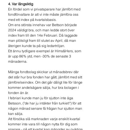
4. Var långsiktig
En fördel som vi privatsparare har jämfört med 
fondförvaltare är att vi inte måste jämföra oss 
med ett index på kvartalsbasis.
Om ens största innehav var Bettson började 
2024 väldigt bra, och man ledde stort över 
index fram till den 14e Februari. Då laggade 
man plötsligt fram till slutet av April, då man 
återigen kunde ta på sig ledartröjan. 
Ett ännu tydligare exempel är Hims&Hers, som 
är upp 86% ytd, men -30% de senaste 3 
månaderna.
Många fondbolag skickar ut månadsbrev där 
det står hur bra fonden har gått, jämfört med sitt 
jämförelseindex. Om det går dåligt lite för länge 
kommer andelsägare sälja, hur bra bolagen i 
fonden än är.
I febriari kunde man ju för sjutton inte äga 
Betsson, ("de har ju intäkter från turkiet!") för att 
någon månad senare få frågan hur sjutton man 
kan sälja.
Att försöka slå marknaden varje enskilt kvartal 
kommer inte vara till någon nytta för dig som 
sparare - på ett kvartal kan mängder av oviktiga 