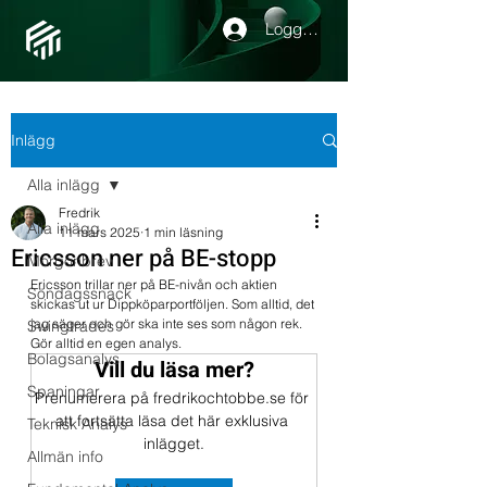
Logga in
Inlägg
Alla inlägg
Fredrik
Alla inlägg
11 mars 2025
1 min läsning
Ericsson ner på BE-stopp
Morgonbrev
Ericsson trillar ner på BE-nivån och aktien 
Söndagssnack
skickas ut ur Dippköparportföljen. Som alltid, det 
jag säger och gör ska inte ses som någon rek. 
Swingtrades
Gör alltid en egen analys.
Bolagsanalys
Vill du läsa mer?
Spaningar
Prenumerera på fredrikochtobbe.se för 
att fortsätta läsa det här exklusiva 
Teknisk Analys
inlägget.
Allmän info