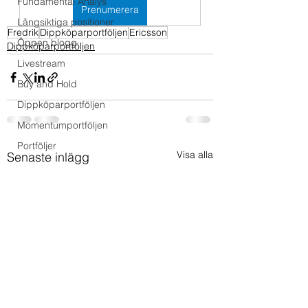
Fundamental Analys
Prenumerera
Långsiktiga positioner
Fredrik
Dippköparportföljen
Ericsson
Öppen blogg
Dippköparportföljen
Livestream
Buy and Hold
Dippköparportföljen
Momentumportföljen
Portföljer
Visa alla
Senaste inlägg