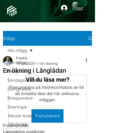
Logga in
Inlägg
Alla inlägg
Fredrik
Alla inlägg
16 juli 2025
1 min läsning
En ökning i Långlådan
Morgonbrev
Vill du läsa mer?
Söndagssnack
Prenumerera på fredrikochtobbe.se för 
Swingtrades
att fortsätta läsa det här exklusiva 
Bolagsanalys
inlägget.
Spaningar
Teknisk Analys
Prenumerera
Allmän info
Fredrik
ASML
Långsiktiga positioner