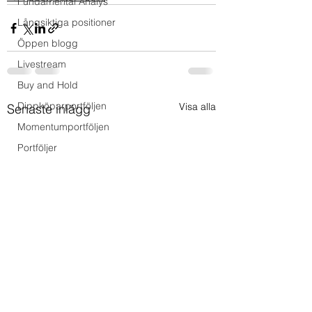
Fundamental Analys
Långsiktiga positioner
Öppen blogg
Livestream
Buy and Hold
Dippköparportföljen
Visa alla
Senaste inlägg
Momentumportföljen
Portföljer