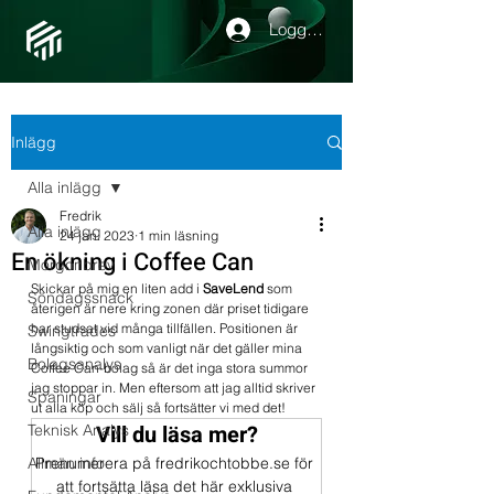
Logga in
Inlägg
Alla inlägg
Fredrik
Alla inlägg
24 jan. 2023
1 min läsning
En ökning i Coffee Can
Morgonbrev
Skickar på mig en liten add i 
SaveLend 
som 
Söndagssnack
återigen är nere kring zonen där priset tidigare 
har studsat vid många tillfällen. Positionen är 
Swingtrades
långsiktig och som vanligt när det gäller mina 
Bolagsanalys
Coffee Can-bolag så är det inga stora summor 
jag stoppar in. Men eftersom att jag alltid skriver 
Spaningar
ut alla köp och sälj så fortsätter vi med det! 
Vill du läsa mer?
Teknisk Analys
Allmän info
Prenumerera på fredrikochtobbe.se för 
att fortsätta läsa det här exklusiva 