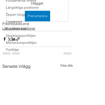
Fundamental Analys
inlägget.
Långsiktiga positioner
Öppen blogg
Prenumerera
Livestream
Fredrik
SaveLend
Långsiktiga positioner
Buy and Hold
Dippköparportföljen
Momentumportföljen
Portföljer
Visa alla
Senaste inlägg