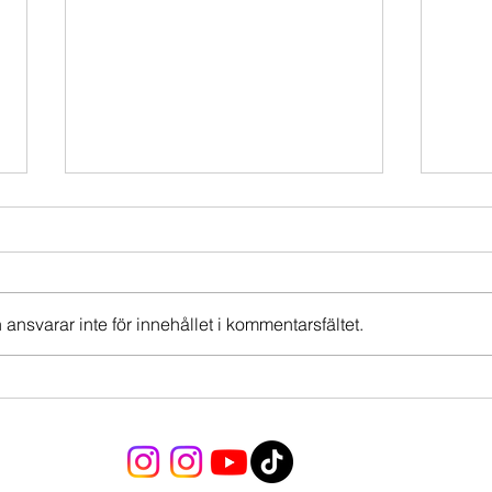
Skalar lite mer i Nasdaq
Skala
Nas
Nasdaq kryper allt närmre 24k
och jag skalar ner positionen från
Skalar
60% ner till 50%. Bra kudde idag!
80% av
ansvarar inte för innehållet i kommentarsfältet.
prepp
volla på
Samti
ner ti
inte b