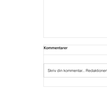
Söndagssnack 2026-07-06
Kommentarer
Skriv din kommentar... Redaktionen 