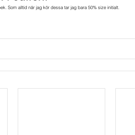
. Som alltid när jag kör dessa tar jag bara 50% size initialt. 
mportföljen
Portföljer