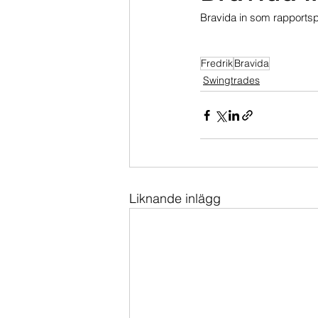
Bravida in som rapportspek
Dippköparportföljen
Momentu
Fredrik
Bravida
Swingtrades
Liknande inlägg