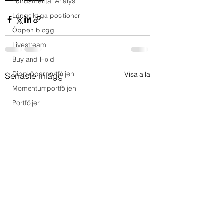
Fundamental Analys
Långsiktiga positioner
Öppen blogg
Livestream
Buy and Hold
Dippköparportföljen
Visa alla
Senaste inlägg
Momentumportföljen
Portföljer