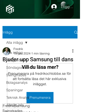
Logga in
Inlägg
Alla inlägg
Fredrik
Alla inlägg
15 jan. 2024
1 min läsning
Bjuder upp Samsung till dans
Morgonbrev
Vill du läsa mer?
Söndagssnack
Prenumerera på fredrikochtobbe.se för 
Swingtrades
att fortsätta läsa det här exklusiva 
Bolagsanalys
inlägget.
Spaningar
Teknisk Analys
Prenumerera
Allmän info
Fredrik
Samsung
Swingtrades