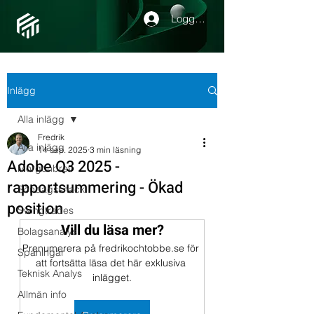
Logga in
Inlägg
Alla inlägg
Fredrik
Alla inlägg
14 sep. 2025
3 min läsning
Adobe Q3 2025 -
Morgonbrev
rapportsummering - Ökad
Söndagssnack
position
Swingtrades
Vill du läsa mer?
Bolagsanalys
Prenumerera på fredrikochtobbe.se för 
Spaningar
att fortsätta läsa det här exklusiva 
Teknisk Analys
inlägget.
Allmän info