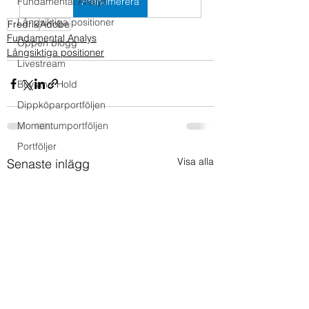
Fundamental Analys
Prenumerera
Långsiktiga positioner
Fredrik
Adobe
Fundamental Analys
Öppen blogg
Långsiktiga positioner
Livestream
Buy and Hold
Dippköparportföljen
Momentumportföljen
Portföljer
Visa alla
Senaste inlägg