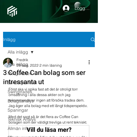
Logga in
Inlägg
Alla inlägg
Fredrik
Alla inlägg
26 aug. 2022
2 min läsning
3 Coffee Can bolag som ser
Morgonbrev
intressanta ut
Söndagssnack
Först ska vi spika fast att det är otroligt torr 
Swingtrades
omsättning i alla dessa aktier och jag 
rekommenderar ingen att försöka tradea dem. 
Bolagsanalys
Jag äger alla bolag med ett långt tidsperspektiv. 
Spaningar
Med det sagt så är det flera av Coffee Can 
Teknisk Analys
bolagen som ser väldigt trevliga ut rent tekniskt.
Vill du läsa mer?
Allmän info