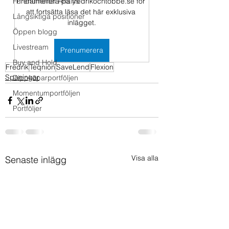
Fundamental Analys
Prenumerera på fredrikochtobbe.se för 
att fortsätta läsa det här exklusiva 
Långsiktiga positioner
inlägget.
Öppen blogg
Livestream
Prenumerera
Buy and Hold
Fredrik
Teqnion
SaveLend
Flexion
Spaningar
Dippköparportföljen
Momentumportföljen
Portföljer
Visa alla
Senaste inlägg