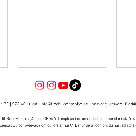
Fort
Ökar pos
och SPYL med 15
n 72 | 973 42 Luleå
|
info@fredrikochtobbe.se
|
Ansvarig utgivare: Fredr
kring
detta
at till RoboMarkets tjänster: CFDs är komplexa instrument och innebär stor risk för 
när de
 pengar. Du bör överväga om du förstår hur CFDs fungerar och om du har råd att ta e
Skalar ner 2 positioner -