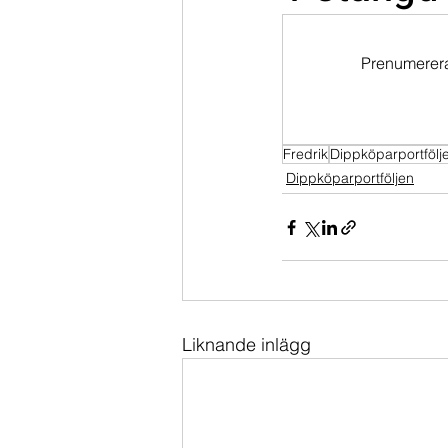
Dippköparportföljen
Momentu
Prenumerera 
Fredrik
Dippköparportfölj
Dippköparportföljen
Liknande inlägg