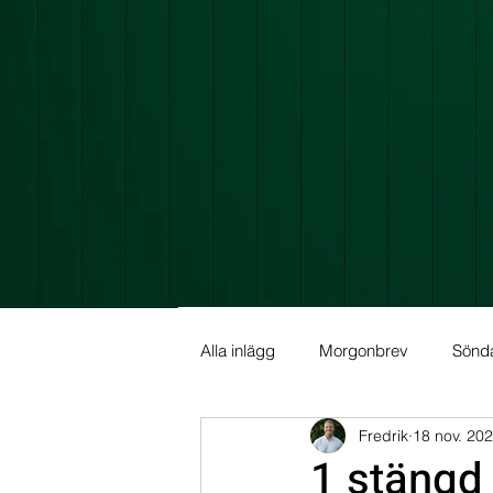
Alla inlägg
Morgonbrev
Sönd
Fredrik
18 nov. 20
Allmän info
Fundamental Ana
1 stängd 