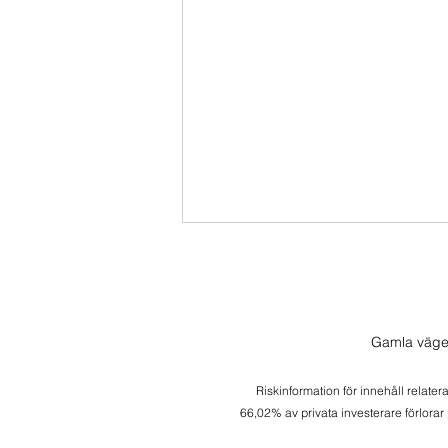
Gamla väge
Säljer av 2 positioner
Riskinformation för innehåll relater
66,02% av privata investerare förlorar