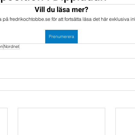
Vill du läsa mer?
mportföljen
Portföljer
på fredrikochtobbe.se för att fortsätta läsa det här exklusiva in
Prenumerera
en
Nordnet