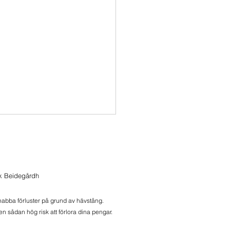
sätter Dippköpen
itionerna i XACT BULL
% vardera här
ik Beidegårdh
 öppningen. Som alltid,
 är ingen rek. Speciellt inte
snabba förluster på grund av hävstång.
t...
n sådan hög risk att förlora dina pengar.