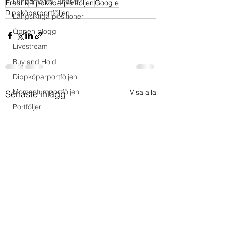
Fundamental Analys
Fredrik
Dippköparportföljen
Google
Dippköparportföljen
Långsiktiga positioner
Öppen blogg
Livestream
Buy and Hold
Dippköparportföljen
Momentumportföljen
Visa alla
Senaste inlägg
Portföljer