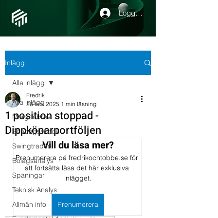
Logga in
Inlägg
Alla inlägg
Fredrik
Alla inlägg
26 feb. 2025
1 min läsning
1 position stoppad -
Morgonbrev
Dippköparportföljen
Söndagssnack
Vill du läsa mer?
Swingtrades
Prenumerera på fredrikochtobbe.se för 
Bolagsanalys
att fortsätta läsa det här exklusiva 
Spaningar
inlägget.
Teknisk Analys
Allmän info
Prenumerera