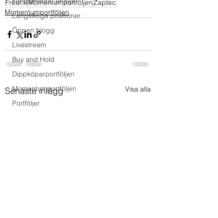
Fundamental Analys
Fredrik
Momentumportföljen
Zaptec
Momentumportföljen
Långsiktiga positioner
Öppen blogg
Livestream
Buy and Hold
Dippköparportföljen
Momentumportföljen
Visa alla
Senaste inlägg
Portföljer