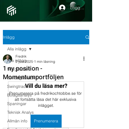
Logga in
Inlägg
Alla inlägg
Fredrik
Alla inlägg
2 juni 2025
1 min läsning
1 ny position -
Morgonbrev
Momentumportföljen
Söndagssnack
Vill du läsa mer?
Swingtrades
Prenumerera på fredrikochtobbe.se för 
Bolagsanalys
att fortsätta läsa det här exklusiva 
Spaningar
inlägget.
Teknisk Analys
Allmän info
Prenumerera