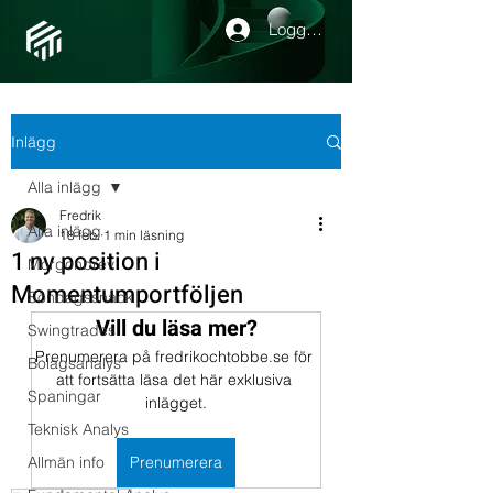
Logga in
Inlägg
Alla inlägg
Fredrik
Alla inlägg
18 feb.
1 min läsning
1 ny position i
Morgonbrev
Momentumportföljen
Söndagssnack
Vill du läsa mer?
Swingtrades
Prenumerera på fredrikochtobbe.se för 
Bolagsanalys
att fortsätta läsa det här exklusiva 
Spaningar
inlägget.
Teknisk Analys
Allmän info
Prenumerera