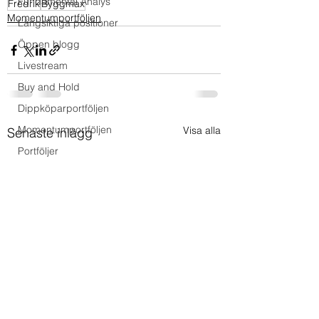
Fundamental Analys
Fredrik
Byggmax
Momentumportföljen
Långsiktiga positioner
Öppen blogg
Livestream
Buy and Hold
Dippköparportföljen
Momentumportföljen
Visa alla
Senaste inlägg
Portföljer