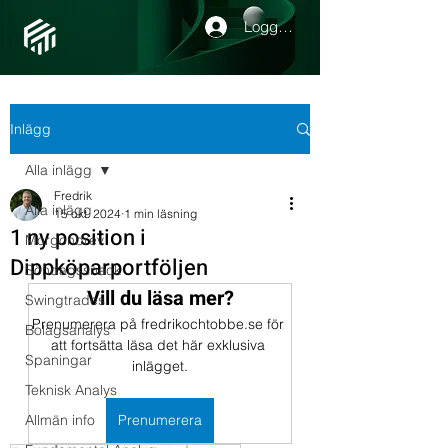
Logga in
Inlägg
Alla inlägg
Fredrik
Alla inlägg
15 okt. 2024
1 min läsning
1 ny position i
Morgonbrev
Dippköparportföljen
Söndagssnack
Vill du läsa mer?
Swingtrades
Prenumerera på fredrikochtobbe.se för 
Bolagsanalys
att fortsätta läsa det här exklusiva 
Spaningar
inlägget.
Teknisk Analys
Allmän info
Prenumerera