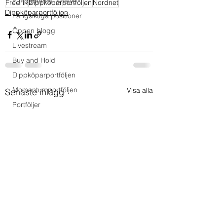
Fundamental Analys
Fredrik
Dippköparportföljen
Nordnet
Dippköparportföljen
Långsiktiga positioner
Öppen blogg
Livestream
Buy and Hold
Dippköparportföljen
Momentumportföljen
Visa alla
Senaste inlägg
Portföljer