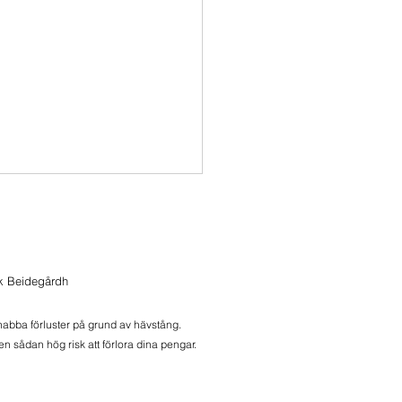
ik Beidegårdh
onlive 2026-08-05
snabba förluster på grund av hävstång.
n sådan hög risk att förlora dina pengar.