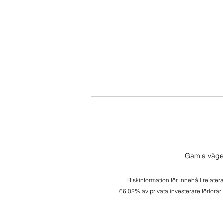
Gamla väge
Morgonlive 2026-08-06
Riskinformation för innehåll relater
66,02% av privata investerare förlorar