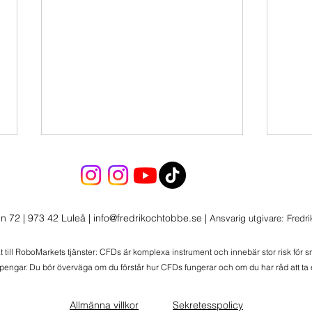
n 72 | 973 42 Luleå
|
info@fredrikochtobbe.se
|
Ansvarig utgivare: Fredr
Morg
at till RoboMarkets tjänster: CFDs är komplexa instrument och innebär stor risk för 
 pengar. Du bör överväga om du förstår hur CFDs fungerar och om du har råd att ta e
Morgonbrev 2026-08-06
Wolters, äldre noder och Meli
Allmänna villkor
Sekretesspolicy