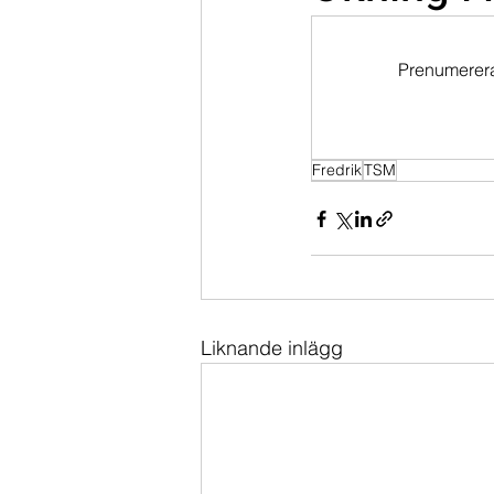
Dippköparportföljen
Momentu
Prenumerera 
Fredrik
TSM
Liknande inlägg