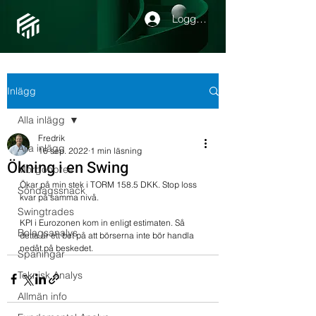
Logga in
Inlägg
Alla inlägg
Fredrik
Alla inlägg
16 sep. 2022
1 min läsning
Ökning i en Swing
Morgonbrev
Ökar på min stek i TORM 158.5 DKK. Stop loss 
Söndagssnack
kvar på samma nivå.
Swingtrades
KPI i Eurozonen kom in enligt estimaten. Så 
Bolagsanalys
detta är ett bet på att börserna inte bör handla 
nedåt på beskedet.
Spaningar
Teknisk Analys
Allmän info