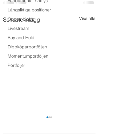
Fundamental Analys
Långsiktiga positioner
Visa alla
Senaste inlägg
Öppen blogg
Livestream
Buy and Hold
Dippköparportföljen
Momentumportföljen
Portföljer