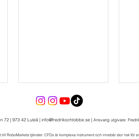
n 72 | 973 42 Luleå
|
info@fredrikochtobbe.se
|
Ansvarig utgivare: Fredr
at till RoboMarkets tjänster: CFDs är komplexa instrument och innebär stor risk för 