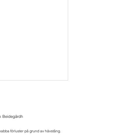
ik Beidegårdh
snabba förluster på grund av hävstång.