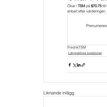
Ökar i 
TSM 
på 
$70.75
 ti
Dippköparportföljen
Momentu
enbart efter värderingen.
Prenumerera 
Fredrik
TSM
Långsiktiga positioner
Liknande inlägg