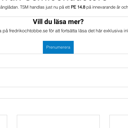
ll långlådan. TSM handlas just nu på ett 
PE 14.8
 på innevarande år och
mportföljen
Portföljer
Vill du läsa mer?
på fredrikochtobbe.se för att fortsätta läsa det här exklusiva in
Prenumerera