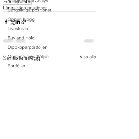
Fundamental Analys
Fredrik
Adobe
Långsiktiga positioner
Långsiktiga positioner
Öppen blogg
Livestream
Buy and Hold
Dippköparportföljen
Momentumportföljen
Visa alla
Senaste inlägg
Portföljer