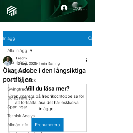
Logga in
Inlägg
Alla inlägg
Fredrik
Alla inlägg
12 sep. 2025
1 min läsning
Ökar Adobe i den långsiktiga
Morgonbrev
portföljen
Söndagssnack
Vill du läsa mer?
Swingtrades
Prenumerera på fredrikochtobbe.se för 
Bolagsanalys
att fortsätta läsa det här exklusiva 
Spaningar
inlägget.
Teknisk Analys
Allmän info
Prenumerera